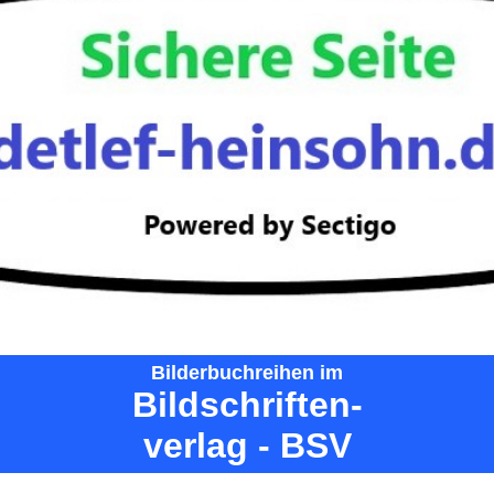
Bilderbuchreihen im
Bildschriften-
verlag - BSV