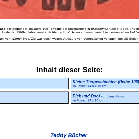
lassiker
gegründet. Im Jahre 1957 erfolgte die Umfirmierung in
Bildschriften Verlag
(BSV), und de
is zum Ende der 1960er Jahre veröffentlichte der BSV Serien in Lizenz vom US-amerikanischen
Dell
Ve
erum von
Warner Bros.
Ziel war, durch weitere Aufkäufe von europäischen Verlagen ihre US-Serien i
Inhalt dieser Seite:
Kleine Tiergeschichten (Reihe 106)
im Format 14,5 x 10 cm
Dick und Doof
von Larry Harmon
im Format 14 x 10 cm
Teddy Bücher