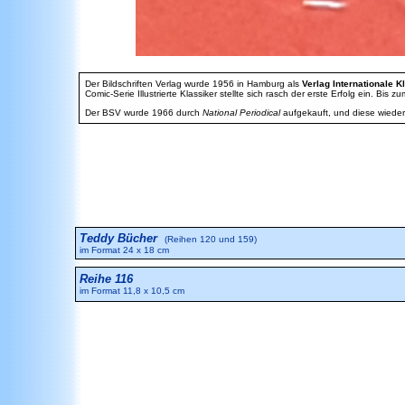
Der Bildschriften Verlag wurde 1956 in Hamburg als
Verlag Internationale K
Comic-Serie Illustrierte Klassiker stellte sich rasch der erste Erfolg ein. B
Der BSV wurde 1966 durch
National Periodical
aufgekauft, und diese wied
Teddy Bücher
(Reihen 120 und 159)
im Format 24 x 18 cm
Reihe 116
im Format 11,8 x 10,5 cm