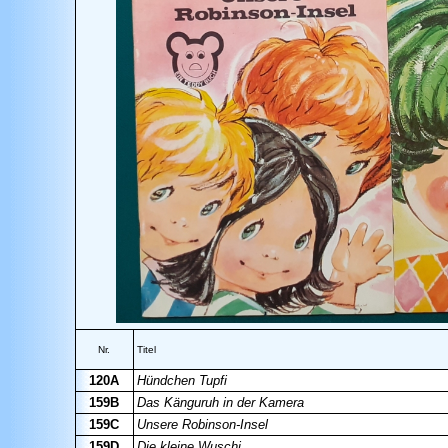
Nr.
Titel
120A
Hündchen Tupfi
159B
Das Känguruh in der Kamera
159C
Unsere Robinson-Insel
159D
Die kleine Wuschi