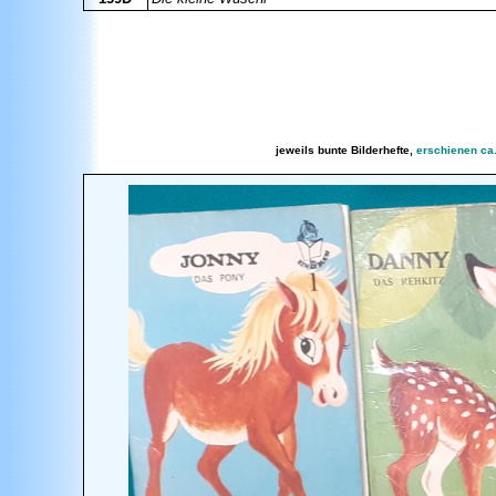
jeweils bunte Bilderhefte,
erschienen
ca