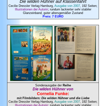
Die wilden Hühner auf Klassenfahrt
Cecilie Dressler Verlag Hamburg,
Ausgabe von 200
7
, 192 Seiten;
Illustrationen der Autorin
; rundum lackierter sehr stabiler
Glanzeinband, guter altersgemäßer Zustand
Preis: 7 EURO
Sonderausgabe der
Reihe
Die wilden Hühner von
Cornelia
Funke
:
mit Filmbildern:
Die wilden Hühner und die Liebe
Cecilie Dressler Verlag Hamburg,
Ausgabe von 2007
, 192 Seiten;
Illustrationen der Autorin
; rundum lackierter sehr stabiler