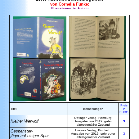
von Cornelia Funke:
Illustrationen der Autorin
Preis
Titel
Bemerkungen
in
EURO
Oetinger Verlag, Hamburg;
Kleiner Werwolf
Ausgabe von 2019; guter
3
altersgemäßer Zustand
Loewes Verlag; Bindlach;
Gespenster-
Ausgabe von 2016; sehr guter
3
jäger auf eisiger Spur
altersgemäßer Zustand