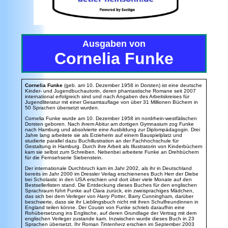
Ausgaben von
Cornelia Funke
Cornelia Funke
(geb. am 10. Dezember 1958 in Dorsten) ist eine deutsche
Kinder- und Jugendbuchautorin, deren phantastische Romane seit 2007
international erfolgreich sind und nach Angaben des Arbeitskreises für
Jugendliteratur mit einer Gesamtauflage von über 31 Millionen Büchern in
50 Sprachen übersetzt wurden.
Cornelia Funke wurde am 10. Dezember 1958 im nordrhein-westfälischen
Dorsten geboren. Nach ihrem Abitur am dortigen Gymnasium zog Funke
nach Hamburg und absolvierte eine Ausbildung zur Diplompädagogin. Drei
Jahre lang arbeitete sie als Erzieherin auf einem Bauspielplatz und
studierte parallel dazu Buchillustration an der Fachhochschule für
Gestaltung in Hamburg. Durch ihre Arbeit als Illustratorin von Kinderbüchern
kam sie selbst zum Schreiben. Nebenbei arbeitete Funke an Drehbüchern
für die Fernsehserie Siebenstein.
Der internationale Durchbruch kam im Jahr 2002, als ihr in Deutschland
bereits im Jahr 2000 im Dressler Verlag erschienenes Buch Herr der Diebe
bei Scholastic in den USA erschien und dort über viele Monate auf den
Bestsellerlisten stand. Die Entdeckung dieses Buches für den englischen
Sprachraum führt Funke auf Clara zurück, ein zweisprachiges Mädchen,
das sich bei dem Verleger von
Harry Potter
, Barry Cunningham, darüber
beschwerte, dass sie ihr Lieblingsbuch nicht mit ihren Schulfreundinnen in
England teilen könne. Der Cousin von Funke schrieb daraufhin eine
Rohübersetzung ins Englische, auf deren Grundlage der Vertrag mit dem
englischen Verleger zustande kam. Inzwischen wurde dieses Buch in 23
Sprachen übersetzt. Ihr Roman
Tintenherz
erschien im September 2003