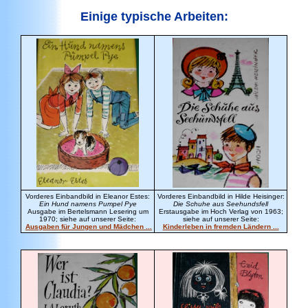
Einige typische Arbeiten:
Vorderes Einbandbild in Eleanor Estes:
Vorderes Einbandbild in Hilde Heisinger:
Ein Hund namens Pumpel Pye
Die Schuhe aus Seehundsfell
Ausgabe im Bertelsmann Lesering um
Ersta
usgabe im Hoch Verlag von 1963;
1970; siehe auf unserer Seite:
siehe auf unserer Seite:
Ausgaben für Jungen und Mädchen ...
Kinderleben in fremden Ländern ...