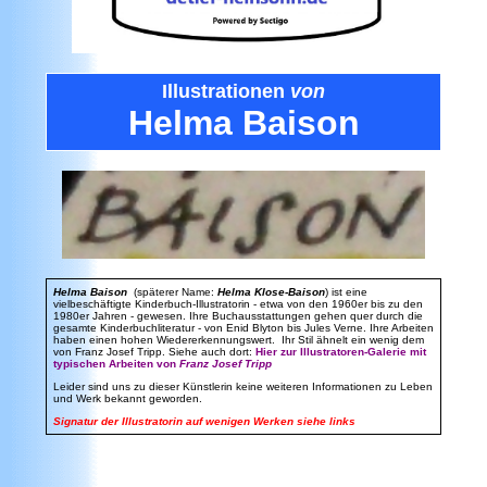
Illustrationen
von
Helma Baison
Helma Baison
(späterer Name:
Helma Klose-Baison
) ist eine
vielbeschäftigte Kinderbuch-Illustratorin - etwa von den 1960er bis zu den
1980er Jahren - gewesen. Ihre Buchausstattungen gehen quer durch die
gesamte Kinderbuchliteratur - von Enid Blyton bis Jules Verne. Ihre Arbeiten
haben einen hohen Wiedererkennungswert.
Ihr Stil ähnelt ein wenig dem
von Franz Josef Tripp. Siehe auch dort:
Hier zur Illustratoren-Galerie mit
typischen Arbeiten von
Franz Josef Tripp
Leider sind uns zu dieser Künstlerin keine weiteren Informationen zu Leben
und Werk bekannt geworden.
Signatur der Illustratorin auf wenigen Werken siehe links