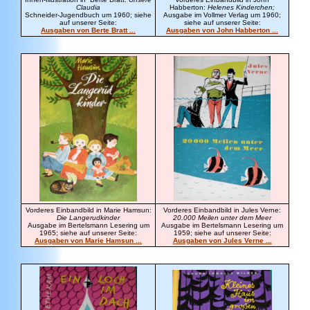
Claudia
Habberton:
Helenes Kinderchen;
Schneider-Jugendbuch um 1960; siehe
Ausgabe im Vollmer Verlag um 1960;
auf unserer Seite:
siehe auf unserer Seite:
Ausgaben von Berte Bratt ...
Ausgaben von John Habberton ...
Vorderes Einbandbild in Marie Hamsun:
Vorderes Einbandbild in Jules Verne:
Die Langerudkinder
20.000 Meilen unter dem Meer
Ausgabe im Bertelsmann Lesering um
Ausgabe im Bertelsmann Lesering um
1965; siehe auf unserer Seite:
1959; siehe auf unserer Seite:
Ausgaben von Marie Hamsun ...
Ausgaben von Jules Verne ...