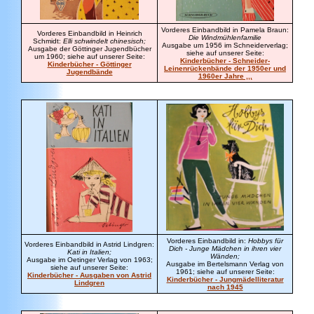
Vorderes Einbandbild in Pamela Braun:
Vorderes Einbandbild in Heinrich
Die Windmühlenfamilie
Schmidt:
Elli schwindelt chinesisch;
Ausgabe um 1956 im Schneiderverlag;
Ausgabe der Göttinger Jugendbücher
siehe auf unserer Seite:
um 1960; siehe auf unserer Seite:
Kinderbücher - Schneider-
Kinderbücher - Göttinger
Leinenrückenbände der 1950er und
Jugendbände
1960er Jahre ,,,
Vorderes Einbandbild in:
Hobbys für
Vorderes Einbandbild in Astrid Lindgren:
Dich - Junge Mädchen in ihren vier
Kati in Italien;
Wänden;
Ausgabe im Oetinger Verlag von 1963;
Ausgabe im Bertelsmann Verlag von
siehe auf unserer Seite:
1961; siehe auf unserer Seite:
Kinderbücher - Ausgaben von Astrid
Kinderbücher - Jungmädelliteratur
Lindgren
nach 1945