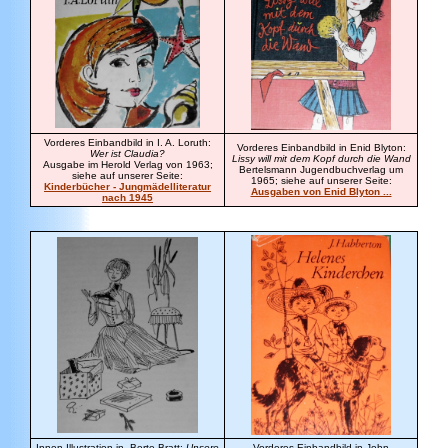
Vorderes Einbandbild in I. A. Loruth:
Vorderes Einbandbild in Enid Blyton:
Wer ist Claudia?
Lissy will mit dem Kopf durch die Wand
Ausgabe im Herold Verlag von 1963;
Bertelsmann Jugendbuchverlag um
siehe auf unserer Seite:
1965; siehe auf unserer Seite:
Kinderbücher - Jungmädelliteratur
Ausgaben von Enid Blyton ...
nach 1945
Innen-Illustration in Berte Bratt:
Unsere
Vorderes Einbandbild in John