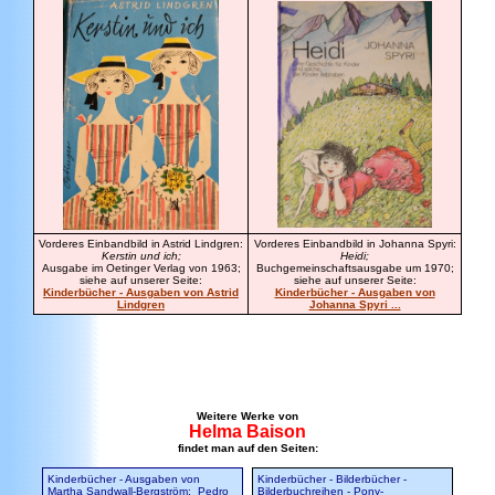
Vorderes Einbandbild in Astrid Lindgren:
Vorderes Einbandbild in Johanna Spyri:
Kerstin und ich;
Heidi;
Ausgabe im Oetinger Verlag von 1963;
Buchgemeinschaftsausgabe um 1970
;
siehe auf unserer Seite:
siehe auf unserer Seite:
Kinderbücher - Ausgaben von Astrid
Kinderbücher - Ausgaben von
Lindgren
Johanna Spyri ...
Weitere Werke von
Helma Baison
findet man auf den Seiten:
Kinderbücher - Ausgaben von
Kinderbücher - Bilderbücher -
Martha Sandwall-Bergström:
Pedro
Bilderbuchreihen - Pony-