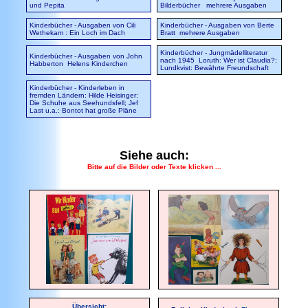
und Pepita
Bilderbücher
mehrere Ausgaben
Kinderbücher - Ausgaben von Cili
Kinderbücher - Ausgaben von Berte
Wethekam
: Ein Loch im Dach
Bratt
mehrere Ausgaben
Kinderbücher - Jungmädelliteratur
Kinderbücher - Ausgaben von John
nach 1945
Loruth: Wer ist Claudia?;
Habberton
Helens Kinderchen
Lundkvist: Bewährte Freundschaft
Kinderbücher - Kinderleben in
fremden Ländern:
Hilde Heisinger:
Die Schuhe aus Seehundsfell; Jef
Last u.a.: Bontot hat große Pläne
Siehe auch:
Bitte auf die Bilder oder Texte klicken ...
Übersicht: