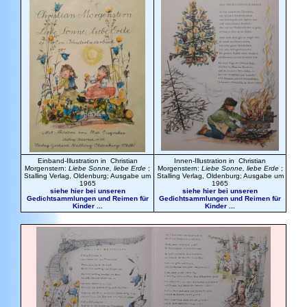
Einband-Illustration in Christian
Innen-Illustration in Christian
Morgenstern:
Liebe Sonne, liebe Erde
;
Morgenstern:
Liebe Sonne, liebe Erde
;
Stalling Verlag, Oldenburg; Ausgabe um
Stalling Verlag, Oldenburg; Ausgabe um
1965
1965
siehe hier bei unseren
siehe hier bei unseren
Gedichtsammlungen und Reimen für
Gedichtsammlungen und Reimen für
Kinder ...
Kinder ...