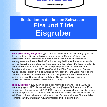
Illustrationen
der beiden Schwestern
Elsa und Tilde
Eisgruber
Elsa (Elisabeth) Eisgruber
(geb. am 22. März 1887 in Nürnberg; gest. am
1. Dezember 1968 in Berlin) war eine deutsche Malerin, Autorin und
Illustratorin.
Elsa Eisgruber studierte Bildhauerei an der Städtischen
Kunstgewerbeschule in Berlin-Charlottenburg bei Hans Perathoner sowie
an den Kunsthochschulen von Nürnberg und München.
Die Malerei erlernte
sie autodidaktisch. Sie malte bevorzugt religiöse Motive, schrieb und
illustrierte Kinderbücher. 1926 veröffentlichte Else Eisgruber mit
Sause
Kreisel sause
gleich ein bedeutendes Kinderbuch. Ihre Werke werden mit
Arbeiten von Elsa Beskow, Ernst Kutzer, Sibylle von Olfers, Else Wenz-
Vietor und Fritz Baumgarten verglichen. Sie war verheiratet mit dem
Bildhauer Hanns Schrott-Fiechtl (1896–1963).
Tilde Eisgruber
z.T. auch Thilde oder Mathilde genannt (geb. 1889 in
Nürnberg; gest.
1974 in Neresheim)
, war die jüngere Schwester von Elsa
Eisgruber. Tilde studierte ab 1918/19 an der Kunstakademie Nürnberg
und
arbeitete später als Graphikerin und Il
lustratorin.
Meist gestaltete sie
Bücher
religiösen Inhalts, aber auch Kinderbücher
. Zudem malte
sie Blumenbilder,
Porträts, fand Gefallen an Aquarellmalerei und
Holzschnitten.