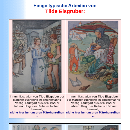
Einige typische Arbeiten von
Tilde Eisgruber:
Innen-Illustration von Tilde Eisgruber der
Innen-Illustration von Tilde Eisgruber
Märchenbuchreihe im Thienemanns
der Märchenbuchreihe im Thienemanns
Verlag, Stuttgart aus den 1920er
Verlag, Stuttgart aus den 1920er
Jahren; Hrsg. der Reihe ist Richard
Jahren; Hrsg. der Reihe ist Richard
Hummel;
Hummel;
siehe hier bei unseren Märchenreihen
siehe hier bei unseren Märchenreihen
...
...