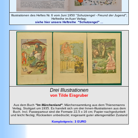
Illustrationen des Heftes Nr. 6 vom Juni 1950 "
Schutzengel - Freund der Jugend
";
Heftreihe im Auer Verlag;
siehe hier unsere Heftreihe "Schutzengel" ...
Drei Illustrationen
von Tilde Eisgruber
Aus dem Buch
"Im Märchenland"
; Märchensammlung aus dem Thienemanns
Verlag, Stuttgart um 1935. Es handelt sich um drei Innen-Illustrationen aus dem
Buch. Incl. Passepartout sind die Formate 22,5 x 16 cm; Papier nachgedunkelt
und leicht fleckig; Rückseiten unbedruckt; insgesamt guter altersgemäßer Zustand
Komplettp
reis: 3 EURO