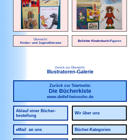
Übersicht:
Beliebte Kinderbuch-
Figuren
Kinder- und Jugendliteratur
Zurück zur Übersicht:
Illustratoren-Galerie
Zurück zur Startseite:
Die Bücherkiste
www.detlef-heinsohn.de
Ablauf
einer Bücher-
Wir über uns
bestellung
eMail an uns
Bücher-Kategorien