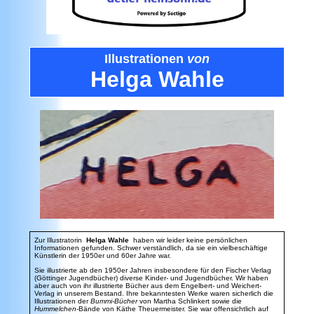
Illustrationen
von
Helga Wahle
Zur Illustratorin
Helga Wahle
haben wir leider keine persönlichen
Informationen gefunden. Schwer verständlich, da sie ein vielbeschäftige
Künstlerin der 1950er und 60er Jahre war.
Sie illustrierte ab den 1950er Jahren insbesondere für den Fischer Verlag
(Göttinger Jugendbücher) diverse Kinder- und Jugendbücher. Wir haben
aber auch von ihr illustrierte Bücher aus dem Engelbert- und Weichert-
Verlag in unserem Bestand. Ihre bekanntesten Werke waren sicherlich die
Illustrationen der
Bummi-Bücher
von Martha Schlinkert sowie die
Hummelchen
-Bände von Käthe Theuermeister. Sie war offensichtlich auf