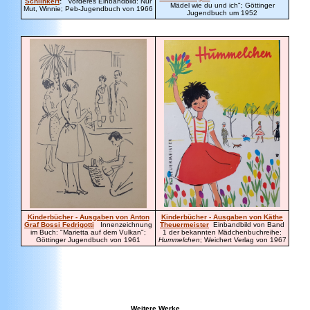
Schlinkert
:
Vorderes Einbandbild: Nur
Mädel wie du und ich"; Göttinger
Mut, Winnie; Peb-Jugendbuch von 1966
Jugendbuch um 1952
Kinderbücher - Ausgaben von Anton
Kinderbücher - Ausgaben von Käthe
Graf Bossi Fedrigotti
Innenzeichnung
Theuermeister
Einbandbild von Band
im Buch: "Marietta auf dem Vulkan";
1 der bekannten Mädchenbuchreihe:
Göttinger Jugendbuch von 1961
Hummelchen
; Weichert Verlag von 1967
Weitere Werke