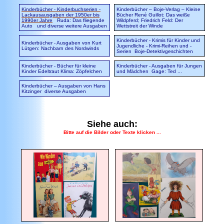
Kinderbücher - Kinderbuchserien -
Kinderbücher – Boje-Verlag – Kleine
Lackausausgaben der 1950er bis
Bücher
René Guillot: Das weiße
1990er Jahre
Ruda: Das fliegende
Wildpferd; Friedrich Feld: Der
Auto und diverse weitere Ausgaben
Wettstreit der Winde
Kinderbücher - Krimis für Kinder und
Kinderbücher - Ausgaben von Kurt
Jugendliche - Krimi-Reihen und -
Lütgen
: Nachbarn des Nordwinds
Serien
Boje-Detektivgeschichten
Kinderbücher - Bücher für kleine
Kinderbücher - Ausgaben für Jungen
Kinder
Edeltraut Klima: Zöpfelchen
und Mädchen
Gage: Ted ...
Kinderbücher – Ausgaben von Hans
Kitzinger
diverse Ausgaben
Siehe auch:
Bitte auf die Bilder oder Texte klicken ...