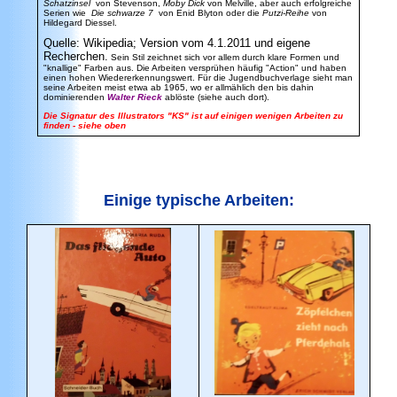
Schatzinsel
von Stevenson,
Moby Dick
von Melville, aber auch erfolgreiche
Serien wie
Die schwarze 7
von Enid Blyton oder die
Putzi-Reihe
von
Hildegard Diessel.
Quelle: Wikipedia; Version vom 4.1.2011 und eigene
Recherchen.
Sein Stil zeichnet sich vor allem durch klare Formen und
"knallige" Farben aus. Die Arbeiten versprühen häufig "Action" und haben
einen hohen Wiedererkennungswert. Für die Jugendbuchverlage sieht man
seine Arbeiten meist etwa ab 1965, wo er allmählich den bis dahin
dominierenden
Walter Rieck
ablöste (siehe auch dort).
Die Signatur des Illustrators "KS" ist auf einigen wenigen Arbeiten zu
finden - siehe oben
Einige typische Arbeiten: