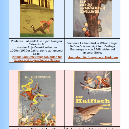
Vorderes Einbandbild in Björn Rongen:
Vorderes Einbandbild in Wilson Gage:
Fahrerflucht
Ted und die unmöglichen Zwillinge
aus der Boje-Detektivreihe der
Erstausgabe von 1968; siehe auf
1960er/1970er Jahre
; siehe auf unserer
unserer Seite:
Seite:
Krimis und Detektivgeschichten für
Ausgaben für Jungen und Mädchen
Kinder und Jugendliche - Reihen