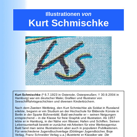
Illustrationen
von
Kurt Schmischke
Kurt Schmischke
(* 6.7.1923 in Osterode, Osterpreußen; † 30.9.2004 in
Hamburg) war ein deutscher Maler, Grafiker und Illustrator von
Seeschifffahrtsgeschichten und diversen Kinderbüchern.
Nach dem Zweiten Weltkrieg, den Kurt Schmischke als Soldat in Russland
erlebte, begann er ein Studium an der Hochschule für Bildende Künste in
Berlin in der Sparte Bühnenbild. Bald wechselte er – seinen Neigungen
entsprechend – in die Klasse für freie Graphik und Illustration. Ab 1957
lebte er in Hamburg, in der Nähe von Wasser, Hafen und Schiffen. Seinen
Lebensunterhalt bestritt er zunächst mit Arbeiten für eine Werbeagentur.
Bald fand man seine Illustrationen aber auch in populären Publikationen.
Für verschiedene Jugendbuchverlage (Göttinger Jugendbücher, Boje
Verlag, Franz Schneider Verlag u.a.) illustrierte er Klassiker wie
Die