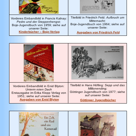
Titelbild in Friedrich Feld
:
Aufbruch um
Vorderes Einbandbild in Francis Kalnay:
Mitternacht;
Pedro und der Steppenhengst;
Boje-Jugendbuch von 1964; siehe auf
Boje-Jugendbuch von 1959; siehe auf
unserer Seite:
unserer Seite:
Kinderbücher – Boje-Verlag
Ausgaben von Friedrich Feld
Titelbild in
Hans Höfling:
Sepp und das
Vorderes Einbandbild in Enid Blyton:
Millionending;
Unterm roten Dach
Göttinger Jugendbuch von 1977; siehe
Erstausgabe im Erika Klopp Verlag von
auf unserer Seite:
1951; siehe auf unserer Seite:
Ausgaben von Enid Blyton
Göttinger Jugendbücher