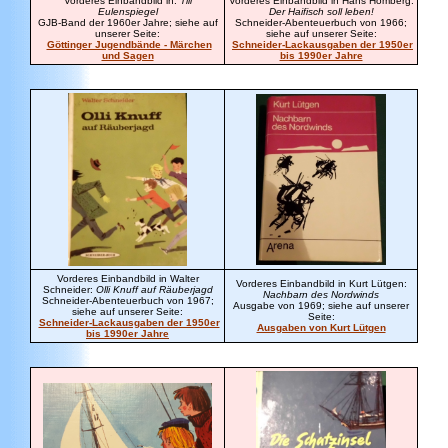
Vorderes Einbandbild in:
Till
Vorderes Einbandbild in Hans Hömberg:
Eulenspiegel
Der Haifisch soll leben!
GJB-Band der 1960er Jahre; siehe auf
Schneider-Abenteuerbuch von 1966;
unserer Seite:
siehe auf unserer Seite:
Göttinger Jugendbände - Märchen
Schneider-Lackausgaben der 1950er
und Sagen
bis 1990er Jahre
Vorderes Einbandbild in Walter
Vorderes Einbandbild in Kurt Lütgen:
Schneider:
Olli Knuff auf Räuberjagd
Nachbarn des Nordwinds
Schneider-Abenteuerbuch von 1967;
Ausgabe von 1969; siehe auf unserer
siehe auf unserer Seite:
Seite:
Schneider-Lackausgaben der 1950er
Ausgaben von Kurt Lütgen
bis 1990er Jahre