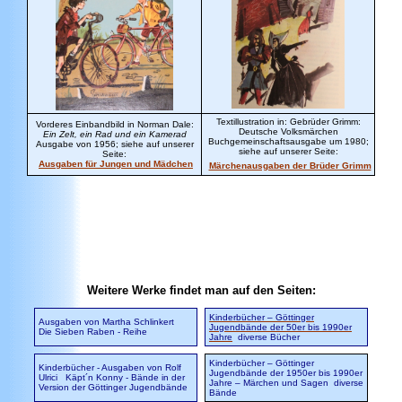
Textillustration in: Gebrüder Grimm:
Vorderes Einbandbild in Norman Dale:
Deutsche Volksmärchen
Ein Zelt, ein Rad und ein Kamerad
Buchgemeinschaftsausgabe um 1980;
Ausgabe von 1956; siehe auf unserer
siehe auf unserer Seite:
Seite:
Ausgaben für Jungen und Mädchen
Märchenausgaben der Brüder Grimm
Weitere Werke findet man auf den Seiten:
Kinderbücher – Göttinger
Ausgaben von Martha Schlinkert
Jugendbände der 50er bis 1990er
Die Sieben Raben - Reihe
Jahre
diverse Bücher
Kinderbücher – Göttinger
Kinderbücher - Ausgaben von Rolf
Jugendbände der 1950er bis 1990er
Ulrici
Käpt´n Konny - Bände in der
Jahre – Märchen und Sagen
diverse
Version der Göttinger Jugendbände
Bände