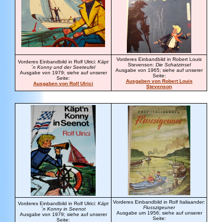
Vorderes Einbandbild in Robert Louis
Vorderes Einbandbild in Rolf Ulrici:
Käpt
Stevenson:
Die Schatzinsel
´n Konny und der Seeteufel
Ausgabe von 1965; siehe auf unserer
Ausgabe von 1979; siehe auf unserer
Seite:
Seite:
Ausgaben von Robert Louis
Ausgaben von Rolf Ulrici
Stevenson
Vorderes Einbandbild in Rolf Italiaander:
Vorderes Einbandbild in Rolf Ulrici:
Käpt
Flusszigeuner
´n Konny in Seenot
Ausgabe um 1956; siehe auf unserer
Ausgabe von 1979; siehe auf unserer
Seite:
Seite: