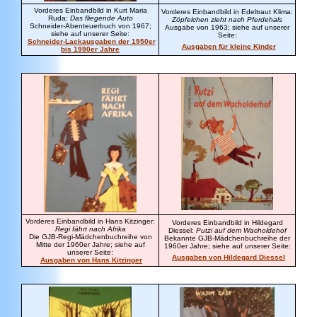
Vorderes Einbandbild in Kurt Maria
Vorderes Einbandbild in Edeltraut Klima:
Ruda:
Das fliegende Auto
Zöpfelchen zieht nach Pferdehals
Schneider-Abenteuerbuch von 1967;
Ausgabe von 1963; siehe auf unserer
siehe auf unserer Seite:
Seite:
Schneider-Lackausgaben der 1950er
Ausgaben für kleine Kinder
bis 1990er Jahre
Vorderes Einbandbild in Hans Kitzinger:
Vorderes Einbandbild in Hildegard
Regi fährt nach Afrika
Diessel:
Putzi auf dem Wacholdehof
Die GJB-Regi-Mädchenbuchreihe von
Bekannte GJB-Mädchenbuchreihe der
Mitte der 1960er Jahre; siehe auf
1960er Jahre; siehe auf unserer Seite:
unserer Seite:
Ausgaben von Hildegard Diessel
Ausgaben von Hans Kitzinger