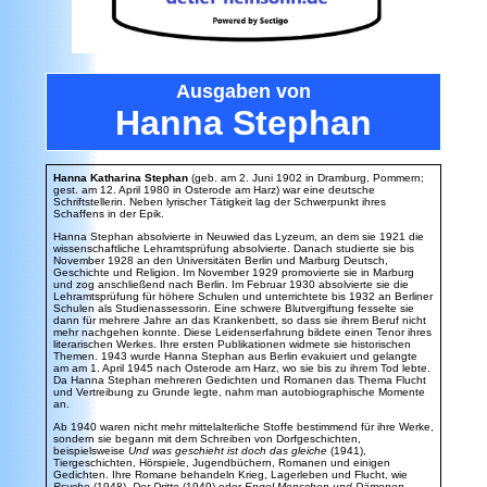
Ausgaben von
Hanna Stephan
Hanna Katharina Stephan
(geb. am 2. Juni 1902 in Dramburg, Pommern;
gest. am 12. April 1980 in Osterode am Harz) war eine deutsche
Schriftstellerin. Neben lyrischer Tätigkeit lag der Schwerpunkt ihres
Schaffens in der Epik.
Hanna Stephan absolvierte in Neuwied das Lyzeum, an dem sie 1921 die
wissenschaftliche Lehramtsprüfung absolvierte. Danach studierte sie bis
November 1928 an den Universitäten Berlin und Marburg Deutsch,
Geschichte und Religion. Im November 1929 promovierte sie in Marburg
und zog anschließend nach Berlin. Im Februar 1930 absolvierte sie die
Lehramtsprüfung für höhere Schulen und unterrichtete bis 1932 an Berliner
Schulen als Studienassessorin. Eine schwere Blutvergiftung fesselte sie
dann für mehrere Jahre an das Krankenbett, so dass sie ihrem Beruf nicht
mehr nachgehen konnte. Diese Leidenserfahrung bildete einen Tenor ihres
literarischen Werkes. Ihre ersten Publikationen widmete sie historischen
Themen. 1943 wurde Hanna Stephan aus Berlin evakuiert und gelangte
am am 1. April 1945 nach Osterode am Harz, wo sie bis zu ihrem Tod lebte.
Da Hanna Stephan mehreren Gedichten und Romanen das Thema Flucht
und Vertreibung zu Grunde legte, nahm man autobiographische Momente
an.
Ab 1940 waren nicht mehr mittelalterliche Stoffe bestimmend für ihre Werke,
sondern sie begann mit dem Schreiben von Dorfgeschichten,
beispielsweise
Und was geschieht ist doch das gleiche
(1941),
Tiergeschichten, Hörspiele, Jugendbüchern, Romanen und einigen
Gedichten. Ihre Romane behandeln Krieg, Lagerleben und Flucht, wie
Psyche
(1948),
Der Dritte
(1949) oder
Engel Menschen und Dämonen