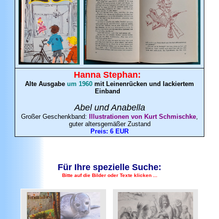
Hanna
Stephan
:
Alte Ausgabe
um 1960
mit Leinenrücken und lackiertem
Einband
Abel und Anabella
Großer Geschenkband:
Illustrationen von Kurt Schmischke
,
guter altersgemäßer Zustand
Preis: 6 EUR
Für Ihre spezielle Suche:
Bitte auf die Bilder oder Texte klicken ...