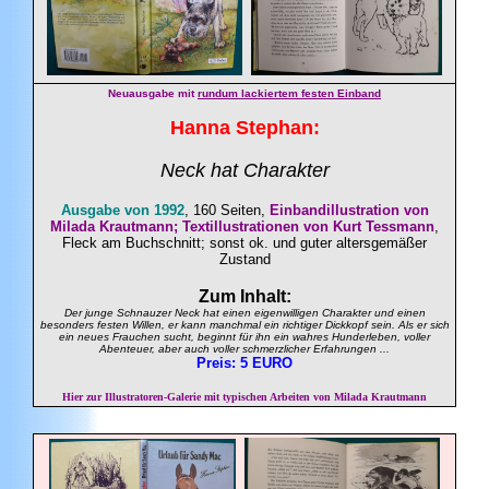
Neuausgabe mit
rundum lackiertem festen Einband
Hanna
Stephan
:
Neck hat Charakter
A
usgabe von 1992
, 160 Seiten,
Einbandillustration von
Milada Krautmann; Textillustrationen von Kurt Tessmann
,
Fleck am Buchschnitt; sonst ok. und guter altersgemäßer
Zustand
Zum Inhalt:
Der junge Schnauzer Neck hat einen eigenwilligen Charakter und einen
besonders festen Willen, er kann manchmal ein richtiger Dickkopf sein. Als er sich
ein neues Frauchen sucht, beginnt für ihn ein wahres Hunderleben, voller
Abenteuer, aber auch voller schmerzlicher Erfahrungen ...
Preis: 5 EURO
Hier zur Illustratoren-Galerie mit typischen Arbeiten von
Milada Krautmann