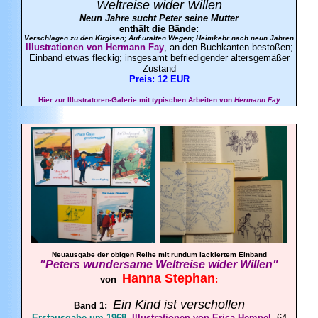
Weltreise wider Willen
Neun Jahre sucht Peter seine Mutter
enthält die Bände:
Verschlagen zu den Kirgisen; Auf uralten Wegen; Heimkehr nach neun Jahren
Illustrationen von Hermann Fay
, an den Buchkanten bestoßen;
Einband etwas fleckig; insgesamt befriedigender altersgemäßer
Zustand
Preis: 12 EUR
Hier zur Illustratoren-Galerie mit typischen Arbeiten von
Hermann Fay
Neuausgabe der obigen Reihe mit
rundum lackiertem Einband
"Peters wundersame Weltreise wider Willen"
Hanna
Stephan
von
:
Ein Kind ist verschollen
Band 1:
Erstausgabe um 1968
,
Illustrationen von Erica Hempel
, 64