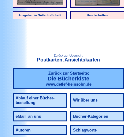
Ausgaben in Sütterlin-Schrift
Handschriften
Zurück zur Übersicht:
Postkarten, Ansichtskarten
Zurück zur Startseite:
Die Bücherkiste
www.detlef-heinsohn.de
Ablauf
einer Bücher-
Wir über uns
bestellung
eMail an uns
Bücher-Kategorien
Autoren
Schlagworte