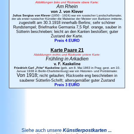
Abbildungen links und Rückseite obere Karte:
Am Rhein
von J. von
Klever
Julius Sergius von Klever
(1850 - 1924) war ein russischer Landschaftsmaler,
der als erster russischer Künstler die Malweise der Meister von Barbizon imitierte.
zugestellt am 30.3.1918 innerhalb Berlins; sehr schöner
Rundstempel; Briefmarke Germania 7,5 Rpf. orange, sauber in
Sütterin beschrieben; leicht an den Kanten bestoßen; guter
Zustand der Karte.
Preis 4 EURO
Karte Paare 21
Abbildungen rechts und Rückseite untere Karte:
Frühling in Arkadien
v. F.
Kaskeline
Friedrich Carl „Fritz“ Kaskeline
(geb. am 8. Mai 1863 in Prag; gest. am 10.
Januar 1938 in Berlin-Charlottenburg) war ein Historien- und Porträtmaler.
Von 1918;
nicht gelaufen; Rückseite eng beschrieben in
sauberer Sütterlin-Schrift; altersgemäßer guter Zustand
Preis 3 EURO
Siehe auch unsere
Künstlerpostkarten ...