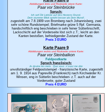
Karte Paare 8
Abbildungen links und Rückseite obere Karte:
Paar vor Steinbrücke
Spruch:
Ich seh´Dir Liebste auf des Herzens Grund,
Dein stummer Blick spricht besser als Dein Mund!.
zugestellt am 7.8.1909 von Bromberg nach Johannisberg, zwei
sehr schöne Rundstempel; Briefmarke grüne 5 Rpf. Germania,
handschriftlich eng beschrieben in sehr feiner Sütterlinschrift,
Lackschicht auf der Vorderseite löst sich z.T.; leicht an den
Kanten bestoßen, befriedigender Zustand der Karte.
Preis 3 EURO
Karte Paare 9
Abbildungen rechts und Rückseite untere Karte:
Paar vor Steinbalkon
Feldpostkarte
Spruch französisch:
Je devine les mots Que vous n´osez me dire
unvollständiger Feldpoststempel - französische Karte, zugestellt
am 1. 9. 1914 aus Papreville (Frankreich) nach Kirchwärder Kr.
Winsen, eng in Sütterlin beschrieben- z.T. auch auf der
Vorderseite, guter Zustand
Preis 4 EURO