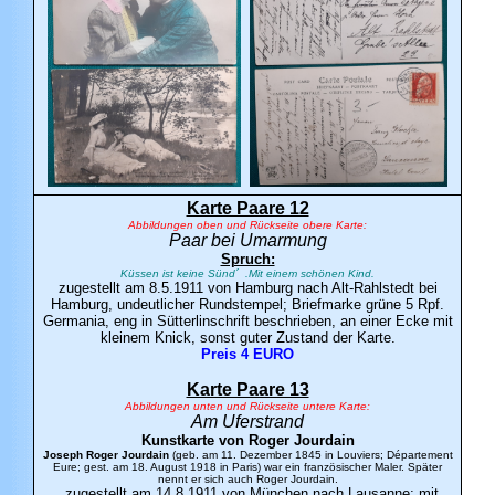
Karte Paare 12
Abbildungen oben und Rückseite obere Karte:
Paar bei Umarmung
Spruch:
Küssen ist keine Sünd´ .Mit einem schönen Kind.
zugestellt am 8.5.1911 von Hamburg nach Alt-Rahlstedt bei
Hamburg, undeutlicher Rundstempel; Briefmarke grüne 5 Rpf.
Germania, eng in Sütterlinschrift beschrieben, an einer Ecke mit
kleinem Knick, sonst guter Zustand der Karte.
Preis 4 EURO
Karte Paare 13
Abbildungen unten und Rückseite untere Karte:
Am Uferstrand
Kunstkarte von Roger
Jourdain
Joseph Roger Jourdain
(geb. am 11. Dezember 1845 in Louviers; Département
Eure; gest. am 18. August 1918 in Paris) war ein französischer Maler. Später
nennt er sich auch Roger Jourdain.
zugestellt am 14.8.1911 von München nach Lausanne; mit