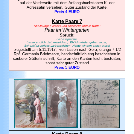
auf der Vorderseite mit dem Anfangsbuchstaben K. der
Adressatin versehen. Guter Zustand der Karte.
Preis 4 EURO
Karte Paare 7
Abbildungen rechts und Rückseite untere Karte:
Paar im Wintergarten
Spruch:
Liebessprache.
Lasse endlich dich erweichen, Eh´ich wieder gehen muss,
Schenk´als holdes Liebeszeichen Heute mir den ersten Kuss!
zugestellt am 5.11.1917, von Essen nach Gera, orange 7 1/2
Rpf. Germania Briefmarke, handschriftlich eng beschrieben in
sauberer Sütterlinschrift, Karte an den Kanten leicht bestoßen,
sonst sehr guter Zustand
Preis 5 EURO