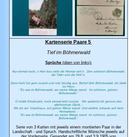
Kartenserie Paare 5
Tief im Böhmerwald
Sprüche
(oben von links)
:
Nur einmal noch, o Herr lass mich die Heimat seh´n Den schönen Böhmerwald,
die Täler und die Höh´n.
Dann kehr´ich gern zurück und rufe freudig aus Behüt`dich Böhmerwald, ich bleib
´zu Haus.
"Es war im Böhmerwald, wo meine Wiege stand Im schönen, grünen
Böhmerwald."
O holde Kindeszeit, noch einmal kehr´zurück, Wo spielend ich genoss das
allerhöchste Glück, -
Wo ich am ´Vaterhaus, auf grüner Wiese stand Und weithin schaute auf mein
Heimatland, -
"Es war im Böhmerwald, wo meine Wiege stand Im schönen, grünen
Böhmerwald."
Serie von 3 Karten mit jeweils einem montierten Paar in der
Landschaft - und Spruch. Handschriftliche Wünsche jeweils auf
der Vorderseite. Gesendet am 29.8. und 3.9.1905 von