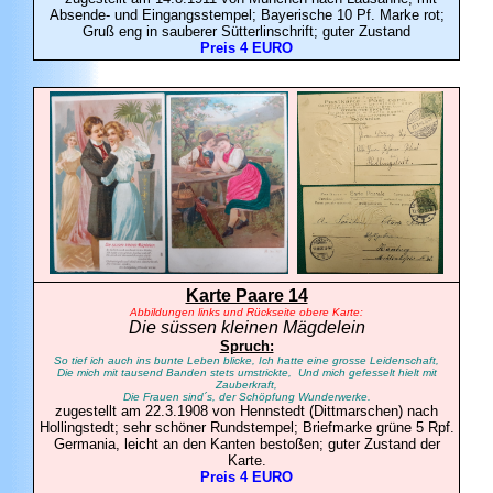
Absende- und Eingangsstempel; Bayerische 10 Pf. Marke rot;
Gruß eng in sauberer Sütterlinschrift; guter Zustand
Preis 4 EURO
Karte Paare 14
Abbildungen links und Rückseite obere Karte:
Die süssen kleinen Mägdelein
Spruch:
So tief ich auch ins bunte Leben blicke, Ich hatte eine grosse Leidenschaft,
Die mich mit tausend Banden stets umstrickte, Und mich gefesselt hielt mit
Zauberkraft,
Die Frauen sind´s, der Schöpfung Wunderwerke.
zugestellt am 22.3.1908 von Hennstedt (Dittmarschen) nach
Hollingstedt; sehr schöner Rundstempel; Briefmarke grüne 5 Rpf.
Germania, leicht an den Kanten bestoßen; guter Zustand der
Karte.
Preis 4 EURO