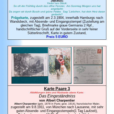
Verlor´nes Glück:
So oft der Frühling durch das offne Fenster, Am Sonntag Morgen uns hat
angelacht;
Da zogen wir durch Busch und grüne Felder, Sag ´Liebchen, hat dein Herz daran
gedacht?
Prägekarte,
zugestellt am 2.3.1904, innerhalb Hamburgs nach
Wandsbeck, mit Absende- und Eingangsstempel (Zustellung am
gleichen Tag), Briefmarke graue Germania 2 Rpf.,
handschriftlicher Gruß auf der Vorderseite in sehr feiner
Sütterlinschrift, Karte in gutem Zustand,
Preis 5 EURO
Karte Paare 3
Abbildungen links und Rückseite obere Karte:
Das Eingeständniss
von Albert
Charpentier
Albert Charpentier
(geb. 1878 in Paris; gest. 1914), französischer Maler
.
zugestellt am 9.8.1911, von München nach Lausanne, mit sehr
guten Absende- und Eingangsstempeln(1 Tag Laufzeit),