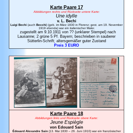
Karte Paare 17
Abbildungen rechts und Rückseite untere Karte:
Une idylle
v. L.
Bechi
Luigi Bechi
(auch
Becchi
) (geb. im März 1830 in Florenz; gest. am 19. November
1919 ebenda) war ein italienischer Maler.
zugestellt am 9.10.1911 von ?? (unklarer Stempel) nach
Lausanne; 2 grüne 5 Pf. Bayern; beschrieben in sauberer
Sütterlin-Schrift; altersgemäßer guter Zustand
Preis 3 EURO
Karte Paare 18
Abbildungen links und Rückseite obere Karte:
Jeune Espiègle
von Edouard
Sain
Édouard Alexandre Sain
(13. Mai 1830 – 26. Juni 1910) war ein französischer