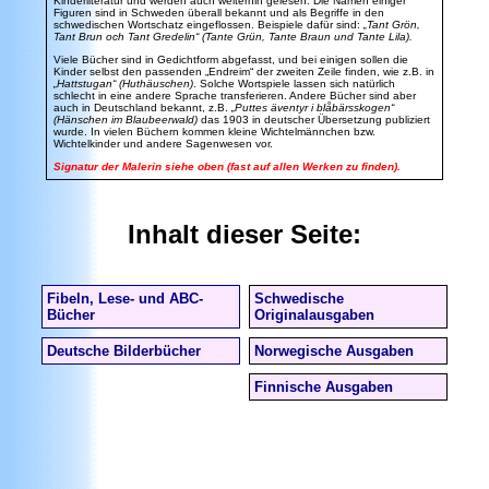
Kinderliteratur und werden auch weiterhin gelesen. Die Namen einiger
Figuren sind in Schweden überall bekannt und als Begriffe in den
schwedischen Wortschatz eingeflossen. Beispiele dafür sind:
„Tant Grön,
Tant Brun och Tant Gredelin“ (Tante Grün, Tante Braun und Tante Lila).
Viele Bücher sind in Gedichtform abgefasst, und bei einigen sollen die
Kinder selbst den passenden „Endreim“ der zweiten Zeile finden, wie z.B. in
„Hattstugan“ (Huthäuschen)
. Solche Wortspiele lassen sich natürlich
schlecht in eine andere Sprache transferieren. Andere Bücher sind aber
auch in Deutschland bekannt, z.B.
„Puttes äventyr i blåbärsskogen“
(Hänschen im Blaubeerwald)
das 1903 in deutscher Übersetzung publiziert
wurde. In vielen Büchern kommen kleine Wichtelmännchen bzw.
Wichtelkinder und andere Sagenwesen vor.
Signatur der Malerin siehe oben (fast auf allen Werken zu finden).
Inhalt dieser Seite:
Fibeln, Lese- und ABC-
Schwedische
Bücher
Originalausgaben
Deutsche Bilderbücher
Norwegische Ausgaben
Finnische Ausgaben