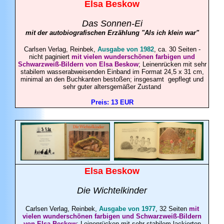
Elsa
Beskow
Das Sonnen-Ei
mit der autobiografischen Erzählung "Als ich klein war"
Carlsen Verlag, Reinbek
,
Ausgabe von 1982
, ca. 30 Seiten -
nicht paginiert
mit vielen wunderschönen farbigen und
Schwarzweiß-Bildern von Elsa Beskow
; Leinenrücken mit sehr
stabilem wasserabweisenden Einband im Format 24,5 x 31 cm,
minimal an den Buchkanten bestoßen; insgesamt gepflegt und
sehr guter altersgemäßer Zustand
Preis: 13 EUR
Elsa
Beskow
Die Wichtelkinder
Carlsen Verlag, Reinbek
,
Ausgabe von 1977
, 32 Seiten
mit
vielen wunderschönen farbigen und Schwarzweiß-Bildern
von Elsa Beskow
; Leinenrücken mit sehr stabilem lackierten