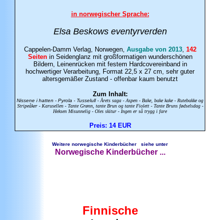
in norwegischer Sprache:
Elsa Beskows eventyrverden
Cappelen-Damm Verlag
, Norwegen,
Ausgabe von 2013
,
142
Seiten
in Seidenglanz mit großformatigen wunderschönen
Bildern, Leinenrücken mit festem Hardcovereinband in
hochwertiger Verarbeitung, Format 22,5 x 27 cm, sehr guter
altersgemäßer Zustand - offenbar kaum benutzt
Zum Inhalt:
Nissene i hatten - Pyrola - Tusselull -
Årets saga - Aspen - Bake, bake kake - Rutebakke og
Stripeåker - Karusellen - Tante Grønn, tante Brun og tante Fiolett - Tante Bruns fødselsdag -
Heksen Misunnelig - Oles skitur - Ingen er så trygg i fare
Preis: 14 EUR
Weitere norwegische Kinderbücher siehe unter
Norwegische Kinderbücher ...
Finnische