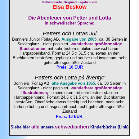
Schwedische Originalausgaben von
Elsa
Beskow
Die Abenteuer von Petter und Lotta
in schwedischer Sprache:
Petters och Lottas Jul
Bonniers Junior Förlag AB,
Ausgabe von 2005
, ca. 30 Seiten in
Seidenglanz - nicht paginiert,
wunderbare großformatige
Illustrationen;
mit sehr festem stabilen abwaschbarem
Hartpappeinband, Format 24,5 x 31,5 cm, etwas an den
Buchkanten bestoßen; gepflegt und sauber und insgesamt sehr
guter altersgemäßer Zustand
Preis: 10 EUR
Petters och Lotta p
å
äventyr
Bonniers Förlag AB,
alte Ausgabe von 1965
, ca. 30 Seiten in
Seidenglanz - nicht paginiert,
wunderbare großformatige
Illustrationen;
Leinenrücken mit sehr festem stabilen
Hartpappeinband, Format 24,5 x 31,5 cm, an den Buchkanten
bestoßen; Oberfläche etwas fleckig und berieben; noch sehr
farbenprächtig und insgesamt noch recht guter altersgemäßer
Zustand
Preis: 13 EUR
alle
schwedischen
Siehe hier
unsere
Kinderbücher (Link)
...