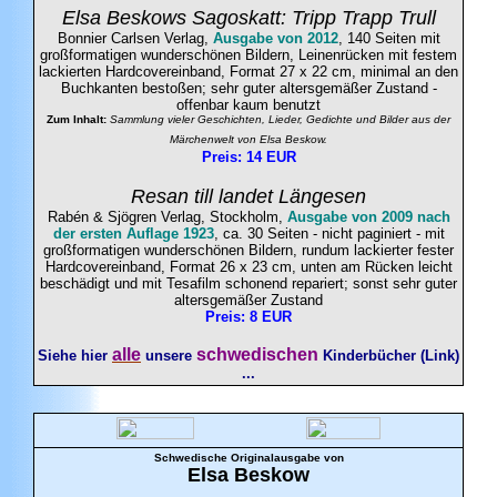
Elsa Beskows Sagoskatt: Tripp Trapp Trull
Bonnier Carlsen Verlag,
Ausgabe von 2012
, 140 Seiten mit
großformatigen wunderschönen Bildern, Leinenrücken mit festem
lackierten Hardcovereinband, Format 27 x 22 cm, minimal an den
Buchkanten bestoßen; sehr guter altersgemäßer Zustand -
offenbar kaum benutzt
Zum Inhalt:
Sammlung vieler Geschichten, Lieder, Gedichte und Bilder aus der
Märchenwelt von Elsa Beskow.
Preis: 14 EUR
Resan till landet Längesen
Rabén & Sjögren Verlag, Stockholm,
Ausgabe von 2009 nach
der ersten Auflage 1923
, ca. 30 Seiten - nicht paginiert - mit
großformatigen wunderschönen Bildern, rundum lackierter fester
Hardcovereinband, Format 26 x 23 cm, unten am Rücken leicht
beschädigt und mit Tesafilm schonend repariert; sonst sehr guter
altersgemäßer Zustand
Preis: 8 EUR
alle
schwedischen
Siehe hier
unsere
Kinderbücher (Link)
...
Schwedische Originalausgabe von
Elsa
Beskow