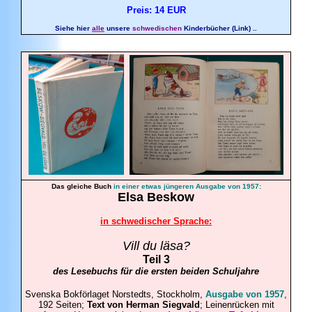
Preis: 14 EUR
Siehe hier
alle
unsere
schwedischen
Kinderbücher (Link) ..
Das gleiche Buch
in einer etwas jüngeren Ausgabe von 1957:
Elsa
Beskow
in schwedischer Sprache:
Vill du läsa?
Teil 3
des Lesebuchs für die ersten beiden Schuljahre
Svenska Bokförlaget Norstedts, Stockholm,
Ausgabe von 1957
,
192 Seiten;
Text von Herman Siegvald
; Leinenrücken mit