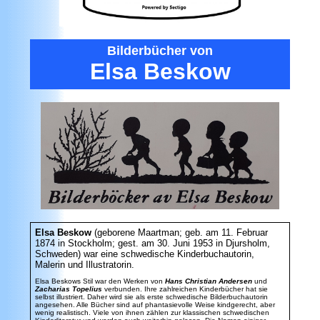
Bilderbücher
von
Elsa Beskow
Elsa Beskow
(geborene Maartman; geb. am 11. Februar
1874 in Stockholm; gest. am 30. Juni 1953 in Djursholm,
Schweden) war eine schwedische Kinderbuchautorin,
Malerin und Illustratorin.
Elsa Beskows Stil war den Werken von
Hans Christian Andersen
und
Zacharias Topelius
verbunden. Ihre zahlreichen Kinderbücher hat sie
selbst illustriert. Daher wird sie als erste schwedische Bilderbuchautorin
angesehen. Alle Bücher sind auf phantasievolle Weise kindgerecht, aber
wenig realistisch. Viele von ihnen zählen zur klassischen schwedischen