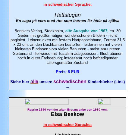
in schwedischer Sprache:
Hattstugan
En saga p
å
vers med rim som barnen f
å
r hitta p
å
själva
Bonniers Verlag, Stockholm,
alte Ausgabe von 1963
, ca. 30
Seiten mit großformatigen wunderschönen Bildern - nicht
paginiert, Leinenrücken mit festem Hartpappeinband, Format 31,5
x 23 cm, an den Buchkanten bestoßen; leider innen mit vielen
kleineren Einrissen vom vielen Benutzen - meist am unteren
Seitenrand - teilweise mit Tesafilm ausgebessert; Illustrationen
noch in guter Farbgebung; insgesamt noch befriedigender
altersgemäßer Zustand
Preis: 8 EUR
alle
schwedischen
Siehe hier
unsere
Kinderbücher (Link)
...
Reprint 1996 von der alten Erstausgabe von 1930 von:
Elsa
Beskow
in schwedischer Sprache: