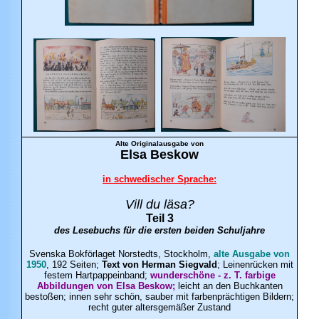
Alte Originalausgabe von
Elsa
Beskow
in schwedischer Sprache:
Vill du läsa?
Teil 3
des Lesebuchs für die ersten beiden Schuljahre
Svenska Bokförlaget Norstedts, Stockholm,
alte Ausgabe von
1950
, 192 Seiten;
Text von Herman Siegvald
; Leinenrücken mit
festem Hartpappeinband;
wunderschöne - z. T. farbige
Abbildungen von Elsa Beskow;
leicht an den Buchkanten
bestoßen; innen sehr schön, sauber mit farbenprächtigen Bildern;
recht guter altersgemäßer Zustand