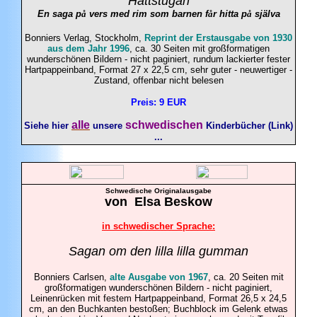
Hattstugan
En saga p
å
vers med rim som barnen f
å
r hitta p
å
själva
Bonniers Verlag, Stockholm,
Reprint der Erstausgabe von 1930
aus dem Jahr 1996
, ca. 30 Seiten mit großformatigen
wunderschönen Bildern - nicht paginiert, rundum lackierter fester
Hartpappeinband, Format 27 x 22,5 cm, sehr guter - neuwertiger -
Zustand, offenbar nicht belesen
Preis: 9 EUR
alle
schwedischen
Siehe hier
unsere
Kinderbücher (Link)
...
Schwedische Originalausgabe
von
Elsa
Beskow
in schwedischer Sprache:
Sagan om den lilla lilla gumman
Bonniers Carlsen,
alte Ausgabe von 1967
, ca. 20 Seiten mit
großformatigen wunderschönen Bildern - nicht paginiert,
Leinenrücken mit festem Hartpappeinband, Format 26,5 x 24,5
cm, an den Buchkanten bestoßen; Buchblock im Gelenk etwas