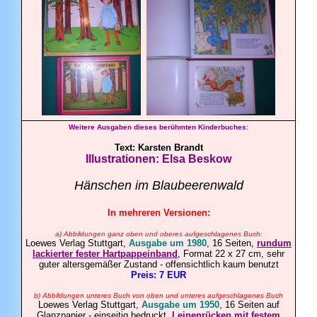
Weitere Ausgaben dieses berühmten Kinderbuches
:
Text:
Karsten
Brandt
Illustrationen:
Elsa
Beskow
Hänschen im Blaubeerenwald
In mehreren Versionen:
a) Abbildungen ganz oben und oberes aufgeschlagenes Buch:
Loewes Verlag Stuttgart,
Ausgabe um 1980
, 16 Seiten,
rundum
lackierter fester Hartpappeinband
, Format 22 x 27 cm, sehr
guter altersgemäßer Zustand - offensichtlich kaum benutzt
Preis: 7 EUR
b
) Abbildungen unteres Buch von oben und unteres aufgeschlagenes Buch
Loewes Verlag Stuttgart,
Ausgabe um 1950
, 16 Seiten auf
Glanzpapier - einseitig bedruckt,
Leinenrücken mit festem