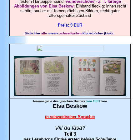
festem Hartpappeinband;
wunderschöne - z. T. farbige
Abbildungen von Elsa Beskow;
Einband fleckig; innen recht
schön, sauber mit farbenprächtigen Bildern; recht guter
altersgemäßer Zustand
Preis: 9 EUR
Siehe hier
alle
unsere
schwedischen
Kinderbücher (Link) ..
Neuausgabe des gleichen Buches
von 1981
von
Elsa
Beskow
in schwedischer Sprache:
Vill du läsa?
Teil 3
des Lesebuchs für die ersten beiden Schuljahre