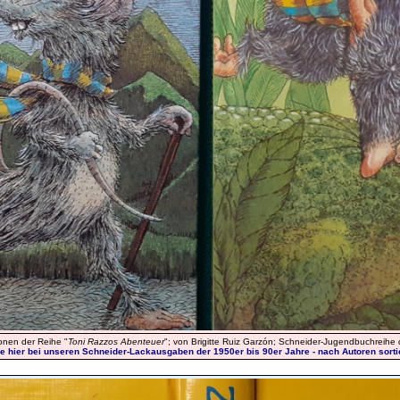
ionen der Reihe "
Toni Razzos Abenteuer
"; von Brigitte Ruiz Garzón; Schneider-Jugendbuchreihe 
e hier bei unseren Schneider-Lackausgaben der 1950er bis 90er Jahre - nach Autoren sortier