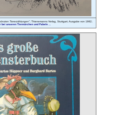
hönsten Tiererzählungen"
; Thienemanns Verlag, Stuttgart; Ausgabe von 1982;
r bei unseren Tiermärchen und Fabeln ...