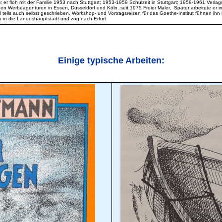
er floh mit der Familie 1953 nach Stuttgart; 1953-1959 Schulzeit in Stuttgart; 1959-1961 Verlag
nen Werbeagenturen in Essen, Düsseldorf und Köln. seit 1975 Freier Maler,
Später arbeitete er in
teils auch selbst geschrieben. Workshop- und Vortragsreisen für das Goethe-Institut führten ihn 
h in die Landeshauptstadt und zog nach Erfurt.
Einige typische Arbeiten: