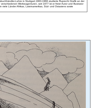
sbuchhändler-Lehre in Stuttgart.1963-1966 studierte Ruprecht Grafik an der
 verschiedenen Werbeagenturen, seit 1977 ist er freier Autor und Illustrator
in viele Länder Afrikas, Lateinamerikas, Süd- und Ostasiens sowie