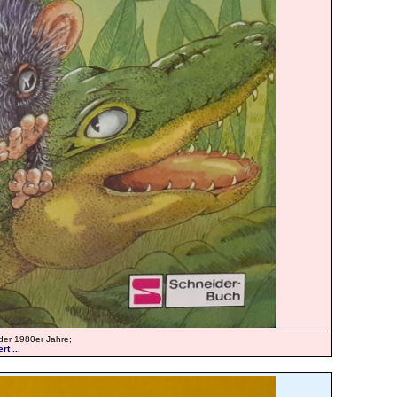
der 1980er Jahre;
t ...