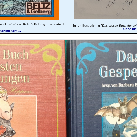
 & Geschichten
; Beltz & Gelberg Taschenbuch;
Innen-Illustration in
"Das grosse Buch der sc
siehe hie
henbüchern ...