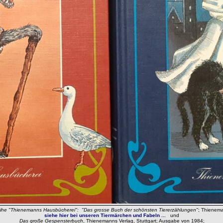
eihe "Thienemanns Hausbücherei": "Das grosse Buch der schönsten Tiererzählungen"
; Thienema
siehe hier bei unseren Tiermärchen und Fabeln ...
und
Das große Gespensterbuch
, Thienemanns Verlag, Stuttgart; Ausgabe von 1984;