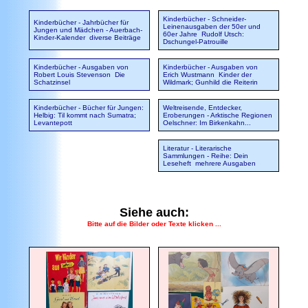
Kinderbücher - Schneider-
Kinderbücher - Jahrbücher für
Leinenausgaben der 50er und
Jungen und Mädchen - Auerbach-
60er Jahre
Rudolf Utsch:
Kinder-Kalender
diverse Beiträge
Dschungel-Patrouille
Kinderbücher - Ausgaben von
Kinderbücher - Ausgaben von
Robert Louis Stevenson
Die
Erich Wustmann
Kinder der
Schatzinsel
Wildmark; Gunhild die Reiterin
Kinderbücher - Bücher für Jungen:
Weltreisende, Entdecker,
Helbig: Til kommt nach Sumatra;
Eroberungen - Arktische Regionen
Levantepott
Oelschner: Im Birkenkahn...
Literatur - Literarische
Sammlungen - Reihe: Dein
Leseheft
mehrere Ausgaben
Siehe auch:
Bitte auf die Bilder oder Texte klicken ...