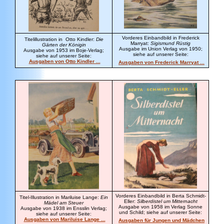
Vorderes Einbandbild in Frederick
Titelillustration in Otto Kindler:
Die
Marryat:
Sigismund Rüstig
Gärten der Königin
Ausgabe im Union Verlag von 1950;
Ausgabe von 1953 im Boje-Verlag;
siehe auf unserer Seite:
siehe auf unserer Seite:
Ausgaben von Otto Kindler ...
Ausgaben von Frederick Marryat ...
Vorderes Einbandbild in Berta Schmidt-
Titel-Illustration in Mariluise Lange:
Ein
Eller:
Silberdistel um Mitternacht
Mädel am Steuer
Ausgabe von 1958 im Verlag Sonne
Ausgabe von 1938 im Ensslin Verlag;
und Schild; siehe auf unserer Seite:
siehe auf unserer Seite:
Ausgaben von Mariluise Lange ...
Ausgaben für Jungen und Mädchen