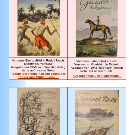
Vorderes Einbandbild in Rudolf Utsch:
Vorderes Einbandbild in Erich
Dschungel-Patrouille
Wustmann:
Gunhild, die Reiterin
Ausgabe um 1958 im Schneider Verlag;
Ausgabe von 1941 im Ensslin Verlag;
siehe auf unserer Seite:
siehe auf unserer Seite:
Schneider-Halbleinen-Ausgaben der
Ausgaben von Erich Wustmann ...
1950er und 1960er Jahre ...