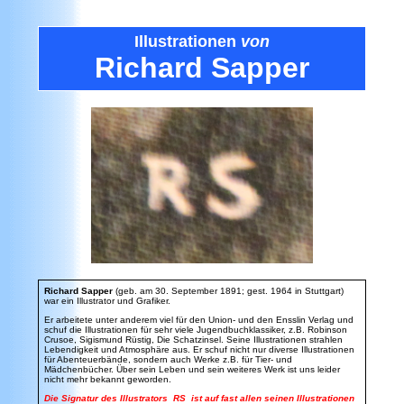
Illustrationen
von
Richard Sapper
Richard Sapper
(geb. am 30. September 1891; gest. 1964 in Stuttgart)
war ein Illustrator und Grafiker.
Er arbeitete unter anderem viel für den Union- und den Ensslin Verlag und
schuf die Illustrationen für sehr viele Jugendbuchklassiker, z.B. Robinson
Crusoe, Sigismund Rüstig, Die Schatzinsel. Seine Illustrationen strahlen
Lebendigkeit und Atmosphäre aus. Er schuf nicht nur diverse Illustrationen
für Abenteuerbände, sondern auch Werke z.B. für Tier- und
Mädchenbücher. Über sein Leben und sein weiteres Werk ist uns leider
nicht mehr bekannt geworden.
Die Signatur des Illustrators RS ist auf fast allen seinen Illustrationen