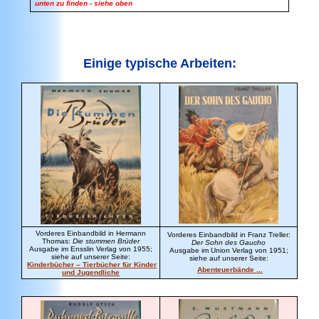
unten zu finden - siehe oben
Einige typische Arbeiten:
Vorderes Einbandbild in Hermann
Vorderes Einbandbild in Franz Treller:
Thomas:
Die stummen Brüder
Der Sohn des Gaucho
Ausgabe im Ensslin Verlag von 1955;
Ausgabe im Union Verlag von 1951;
siehe auf unserer Seite:
siehe auf unserer Seite:
Kinderbücher – Tierbücher für Kinder
Abenteuerbände ...
und Jugendliche