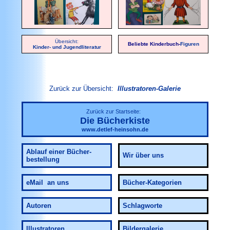
Übersicht:
Beliebte Kinderbuch-
Figuren
Kinder- und Jugendliteratur
Zurück zur Übersicht:
Illustratoren-Galerie
Zurück zur Startseite:
Die Bücherkiste
www.detlef-heinsohn.de
Ablauf
einer Bücher-
Wir über uns
bestellung
eMail an uns
Bücher-Kategorien
Autoren
Schlagworte
Illustratoren
Bildergalerie