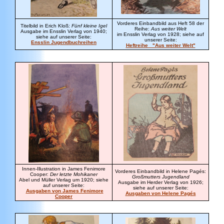
Vorderes Einbandbild aus Heft 58 der
Titel
bild in Erich Kloß:
Fünf kleine Igel
Reihe:
Aus weiter Welt
Ausgabe im Ensslin Verlag von 1940;
im Ensslin Verlag von 1928;
siehe auf
siehe auf unserer Seite:
unserer Seite:
Ensslin Jugendbuchreihen
Heftreihe "Aus weiter Welt"
Innen-Illustration in James Fenimore
Vorderes Einbandbild in Helene Pagés:
Cooper:
Der letzte Mohikaner
Großmutters Jugendland
Abel und Müller Verlag um 1920; siehe
Ausgabe im Herder Verlag von 1926;
auf unserer Seite:
siehe auf unserer Seite:
Ausgaben von James Fenimore
Ausgaben von Helene Pagés
Cooper