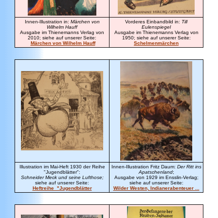
Innen-Illustration in:
Märchen von
Vorderes Einbandbild in:
Till
Wilhelm Hauff
Eulenspiegel
Ausgabe im Thienemanns Verlag von
Ausgabe im Thienemanns Verlag von
2010; siehe auf unserer Seite:
1950; siehe auf unserer Seite:
Märchen von Wilhelm Hauff
Schelmenmärchen
Illustration im Mai-Heft 1930 der Reihe
Innen-Illustration Fritz Daum:
Der Ritt ins
"Jugendblätter":
Apatschenland
;
Schneider Meck und seine Lufthose;
Ausgabe von 1929 im Ensslin-Verlag;
siehe auf unserer Seite:
siehe auf unserer Seite:
Heftreihe "Jugendblätter
Wilder Westen, Indianerabenteuer ...