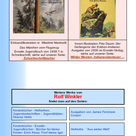
Einbandillustration in Wladimir Martinelli:
Innen-Illustration Fritz Daum:
Der
Gefangene der Krähen-Indianer
;
Das Märchen vom Flugzeug
Ausgabe von 1930 im Ensslin-Verlag;
Ensslin Jugendbuch von 1938 !! in
siehe auf unserer Seite:
Schreibschrift
;
siehe auf unserer Seite:
Wilder Westen, Indianerabenteuer ...
Schreibschriftbücher
Weitere Werke von
Rolf Winkler
findet man auf den Seiten:
Kinderbücher - Heftreihen,
Ausgaben von James Fenimore
Jugendzeitschriften - Jugendblätter:
Cooper
Diverse Hefte
Kinderbücher - Ensslin-
Jugendbücher - Bücher für kleine
Heftreihe "Aus weiter Welt"
Kinder
: Erich Kloss: Fünf kleine Igel