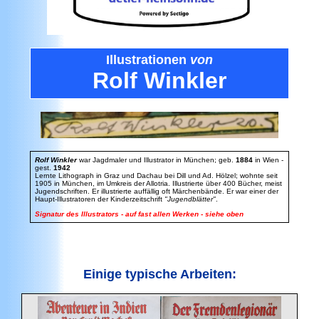
Illustrationen
von
Rolf Winkler
Rolf Winkler
war Jagdmaler und Illustrator in München; geb.
1884
in Wien -
gest.
1942
Lernte Lithograph in Graz und Dachau bei Dill und Ad. Hölzel; wohnte seit
1905 in München, im Umkreis der Allotria. Illustrierte über 400 Bücher, meist
Jugendschriften. Er illustrierte auffällig oft Märchenbände. Er war einer der
Haupt-Illustratoren der Kinderzeitschrift
"Jugendblätter"
.
Signatur des Illustrators - auf fast allen Werken - siehe oben
Einige typische Arbeiten: