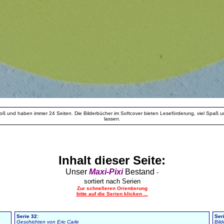
ß und haben immer 24 Seiten. Die Bilderbücher im Softcover bieten Leseförderung, viel Spaß und
lassen.
Inhalt dieser Seite:
Unser
Maxi-Pixi
Bestand
-
sortiert nach Serien
Zur schnelleren Orientierung
bitte auf die Serien klicken ...
Serie 32:
Ser
Geschichten von Eric Carle
Bil