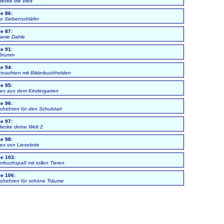
decke die Welt
ie 86:
o Siebenschläfer
ie 87:
fanie Dahle
ie 91:
 Brumm
ie 94:
hnachten mit Bilderbuchhelden
ie 95:
es aus dem Kindergarten
ie 96:
hichten für den Schulstart
ie 97:
decke deine Welt 2
ie 98:
es von Lieselotte
ie 103:
erbuchspaß mit tollen Tieren
ie 106:
chichten für schöne Träume