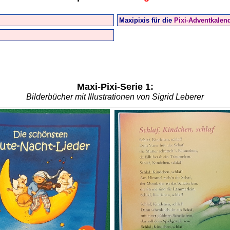
Maxipixis für die
Pixi-Adventkalen
Maxi-Pixi-Serie 1:
Bilderbücher mit Illustrationen von Sigrid Leberer