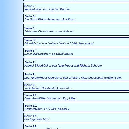
Serie 2:
Wimmelbilder von Joachim Krause
Serie 3:
Die Urmel-Bilderbücher von Max Kruse
Serie 4:
3-Minuten-Geschichten zum Vorlesen
Serie 5:
Bilderbücher von Isabel Abedi und Silvio Neuendorf
Serie 6:
Elmar-Bilderbücher von David McKee
Serie 7:
Krümel-Bilderbücher von Nele Moost und Michael Schober
Serie 8:
Lea Wirbelwind-Bilderbücher von Christine Merz und Betina Gotzen-Beek
Serie 9:
Viele kleine Bilderbuch-Geschichten
Serie 10:
Ritter Rost-Bilderbücher von Jörg Hilbert
Serie 11:
Wimmelbilder von Guido Wandrey
Serie 12:
Kindergeschichten
Serie 14: