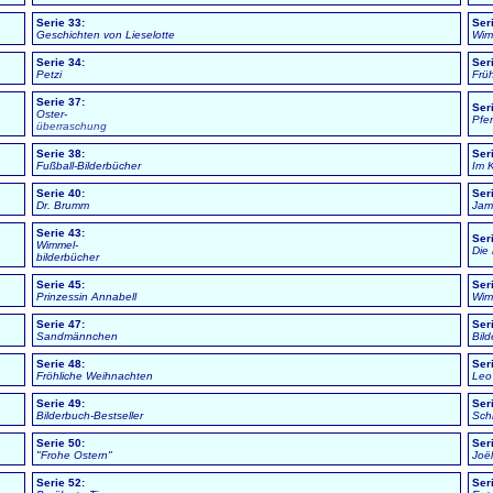
Serie 33:
Ser
Geschichten von Lieselotte
Wim
Serie 34:
Ser
Petzi
Früh
Serie 37:
Ser
Oster-
Pfe
überraschung
Serie 38:
Ser
Fußball-Bilderbücher
Im 
Serie 40:
Ser
Dr. Brumm
Jam
Serie 43:
Ser
Wimmel-
Die 
bilderbücher
Serie 45:
Ser
Prinzessin Annabell
Wim
Serie 47:
Ser
Sandmännchen
Bild
Serie 48:
Ser
Fröhliche Weihnachten
Leo
Serie 49:
Ser
Bilderbuch-Bestseller
Sch
Serie 50:
Ser
"Frohe Ostern"
Jo
ë
Serie 52:
Ser