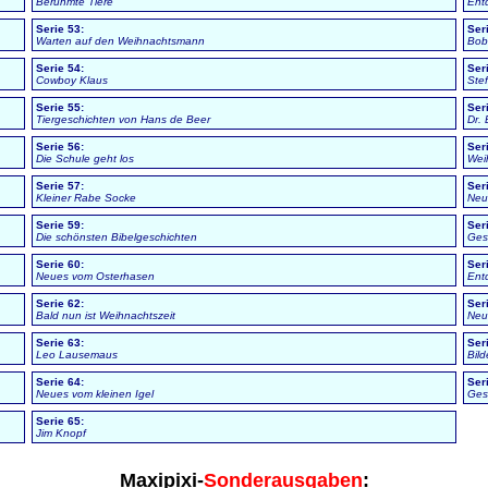
Berühmte Tiere
Ent
Serie 53:
Ser
Warten auf den Weihnachtsmann
Bob
Serie 54:
Ser
Cowboy Klaus
Ste
Serie 55:
Ser
Tiergeschichten von Hans de Beer
Dr.
Serie 56:
Ser
Die Schule geht los
Wei
Serie 57:
Ser
Kleiner Rabe Socke
Neu
Serie 59:
Ser
Die schönsten Bibelgeschichten
Gesc
Serie 60:
Ser
Neues vom Osterhasen
Ent
Serie 62:
Ser
Bald nun ist Weihnachtszeit
Neu
Serie 63:
Ser
Leo Lausemaus
Bild
Serie 64:
Ser
Neues vom kleinen Igel
Ges
Serie 65:
Jim Knopf
Maxipixi-
Sonderausgaben
: