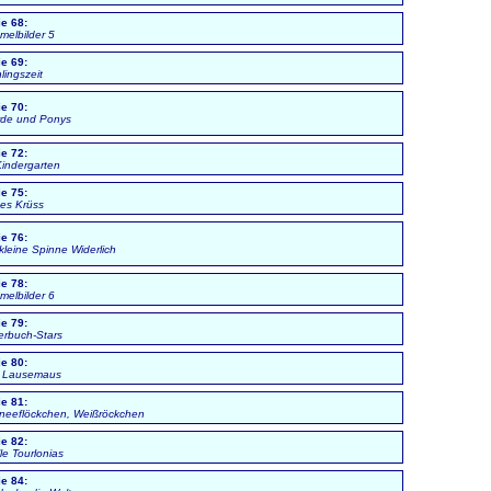
ie 68:
melbilder 5
ie 69:
lingszeit
ie 70:
rde und Ponys
ie 72:
Kindergarten
ie 75:
es Krüss
ie 76:
kleine Spinne Widerlich
ie 78:
melbilder 6
ie 79:
erbuch-Stars
ie 80:
 Lausemaus
ie 81:
neeflöckchen, Weißröckchen
ie 82:
lle Tourlonias
ie 84: