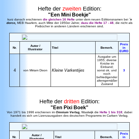
Hefte der
zweiten
Edition:
"Een Mini Boekje"
kurz danach erschienen
die gleichen 16 Hefte
unter dem neuen Editionsnamen bei
´n
dorco,
MEB Haarlem, auch Mitte der 1950er Jahre;
dazu die Hefte 17 - 48
, die nicht als
Pixibücher in anderen Ländern erschienen sind.
Preis
Autor /
Nr.
Titel
Bemerk.
in
Illustrator
EURO
Ausgabe um
1955; diverse
Knicke im
Einband;
4
Kleine Varkentijes
von Miriam Dixon
sonst ok. und
3
noch
befriedigender
altersgemäßer
Zustand
Hefte der
dritten
Edition:
"Een Pixi Boek"
Von 1971 bis 1996 erschienen im
Omnium Verlag,
Waalwijk die
Hefte 1 bis 318
; dabei
handelt es sich um Lizenzausgaben des deutschen Programms im Carlsen Verlag.
Preis
Autor /
Nr.
Titel
Bemerk.
in
Illustrator