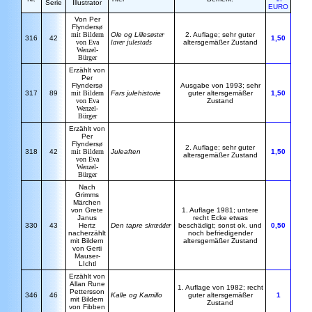
Serie
Illustrator
EURO
Von Per
Flynders
ø
mit Bildern
Ole og Lilles
øster
2. Auflage; sehr guter
316
42
1,50
von Eva
laver julestads
altersgemäßer Zustand
Wenzel-
Bürger
Erzählt von
Per
Flynders
ø
Ausgabe von 1993; sehr
317
89
mit Bildern
Fars julehistorie
guter altersgemäßer
1,50
von Eva
Zustand
Wenzel-
Bürger
Erzählt von
Per
Flynders
ø
2. Auflage; sehr guter
318
42
mit Bildern
Juleaften
1,50
altersgemäßer Zustand
von Eva
Wenzel-
Bürger
Nach
Grimms
Märchen
von Grete
1. Auflage 1981; untere
Janus
recht Ecke etwas
330
43
Hertz
Den tapre skr
ædder
beschädigt; sonst ok. und
0,50
nacherzählt
noch befriedigender
mit Bildern
altersgemäßer Zustand
von Gerti
Mauser-
LIchtl
Erzählt von
Allan Rune
1. Auflage von 1982; recht
Pettersson
346
46
Kalle og Kamillo
guter altersgemäßer
1
mit Bildern
Zustand
von Fibben