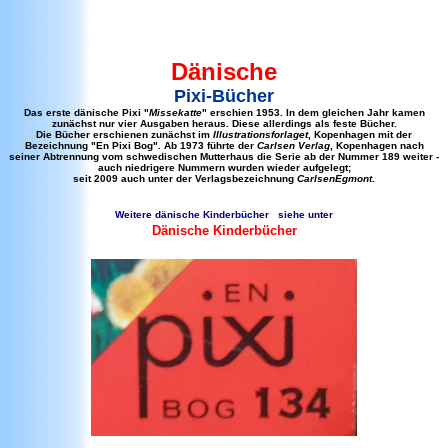
Dänische
Pixi-Bücher
Das erste dänische Pixi "
Missekatte
" erschien 1953. In dem gleichen Jahr kamen
zunächst nur vier Ausgaben heraus. Diese allerdings als feste Bücher.
Die Bücher erschienen zunächst im
Illustrationsforlaget
, Kopenhagen mit der
Bezeichnung "En Pixi Bog". Ab 1973 führte der
Carlsen Verlag
, Kopenhagen nach
seiner Abtrennung vom schwedischen Mutterhaus die Serie ab der Nummer 189 weiter -
auch niedrigere Nummern wurden wieder aufgelegt;
seit 2009 auch unter der Verlagsbezeichnung
CarlsenEgmont
.
Weitere dänische Kinderbücher siehe unter
Dänische Kinderbücher