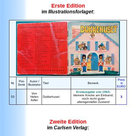
Erste Edition
im
Illustrationsforlaget
:
Preis
Pixi-
Autor /
Nr.
Titel
Bemerk.
in
Serie
Illustrator
EURO
Erstausgabe von 1963
;
Von
kleinere Knicke am Einband;
53
Helen
Dukkehuset
3
noch recht guter
Adler
altersgemäßer Zustand
Zweite Edition
im
Carlsen Verlag
: