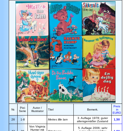
Preis
Pixi-
Autor /
Nr.
Titel
Bemerk.
in
Serie
Illustrator
EURO
3. Auflage 1978; guter
26
1-8
Mettes lille lam
1,50
altersgemäßer Zustand
Von Virginia
5. Auflage 2006; sehr
Hunter mit