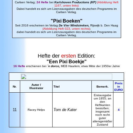
Carlsen Verlag;
24 Hefte
bei
Karlshoven Productions (KP)
(Abbildung Heft
1167, unten links)
Dabei handelt es sich um Lizenzausgaben des deutschen Programms im
Carlsen Verlag.
"Pixi Boeken"
Seit 2016 erscheinen im Verlag
De Vier Windstreken,
Rijswijk b. Den Haag
(Abbildung Heft 023, unten rechts)
;
dabei handelt es sich um Lizenzausgaben des deutschen Programms im
Carlsen Verlag.
Hefte der
ersten
Edition:
"Een Pixi Boekje"
16 Hefte
erschienen bei
´n dorco,
MEB Haarlem, etwa Mitte der 1950er Jahre
Preis
Autor /
Nr.
Titel
Bemerk.
in
Illustrator
EURO
Erstausgabe
um 1955; an
den
Heftkanten
bestoßen;
11
Tom de Kater
Racey Helps
4
insgesamt
noch recht
guter
altersgemäßer
Zustand