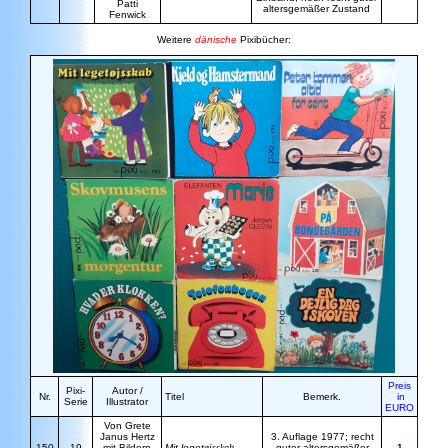
Patti
altersgemäßer Zustand
Fenwick
Weitere
dänische
Pixibücher:
Preis
Pixi-
Autor /
Nr.
Titel
Bemerk.
in
Serie
Illustrator
EURO
Von Grete
Janus Hertz
3. Auflage 1977; recht
150
19
mit Bildern
Mit leget
øjsskab
guter altersgemäßer
1