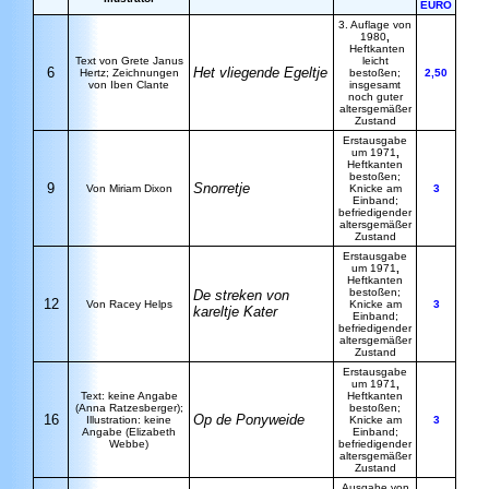
EURO
3. Auflage von
1980
,
Heftkanten
Text von Grete Janus
leicht
6
Het vliegende Egeltje
Hertz; Zeichnungen
bestoßen;
2,50
von Iben Clante
insgesamt
noch guter
altersgemäßer
Zustand
Erstausgabe
um 1971
,
Heftkanten
bestoßen;
9
Snorretje
Von Miriam Dixon
Knicke am
3
Einband;
befriedigender
altersgemäßer
Zustand
Erstausgabe
um 1971
,
Heftkanten
bestoßen;
De streken von
12
Von Racey Helps
Knicke am
3
kareltje Kater
Einband;
befriedigender
altersgemäßer
Zustand
Erstausgabe
um 1971
,
Text: keine Angabe
Heftkanten
(Anna Ratzesberger);
bestoßen;
16
Op de Ponyweide
Illustration: keine
Knicke am
3
Angabe (Elizabeth
Einband;
Webbe)
befriedigender
altersgemäßer
Zustand
Ausgabe von