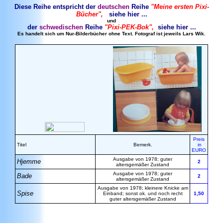
Diese Reihe entspricht der
deutschen
Reihe
"Meine ersten Pixi-
Bücher",
siehe hier ...
und
der
schwedischen
Reihe
"Pixi-PEK-Bok",
siehe hier ...
Es handelt sich um Nur-Bilderbücher ohne Text. Fotograf ist jeweils Lars Wik.
Preis
Titel
Bemerk.
in
EURO
Ausgabe von 1978; guter
Hjemme
2
altersgemäßer Zustand
Ausgabe von 1978; guter
Bade
2
altersgemäßer Zustand
Ausgabe von 1978; kleinere Knicke am
Spise
Einband; sonst ok. und noch recht
1,50
guter altersgemäßer Zustand