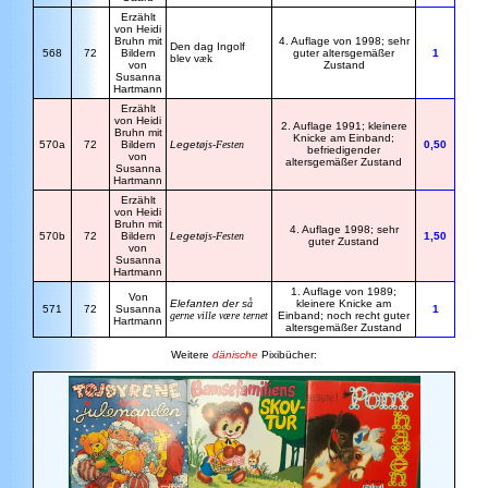
Erzählt
von Heidi
Bruhn mit
4. Auflage von 1998; sehr
Den dag Ingolf
568
72
Bildern
guter altersgemäßer
1
blev v
æk
von
Zustand
Susanna
Hartmann
Erzählt
von Heidi
2. Auflage 1991; kleinere
Bruhn mit
Knicke am Einband;
570a
72
Bildern
Leget
øjs-Festen
0,50
befriedigender
von
altersgemäßer Zustand
Susanna
Hartmann
Erzählt
von Heidi
Bruhn mit
4. Auflage 1998; sehr
570b
72
Bildern
Leget
øjs-Festen
1,50
guter Zustand
von
Susanna
Hartmann
1. Auflage von 1989;
Von
Elefanten der s
å
kleinere Knicke am
571
72
Susanna
1
gerne ville være ternet
Einband; noch recht guter
Hartmann
altersgemäßer Zustand
Weitere
dänische
Pixibücher: