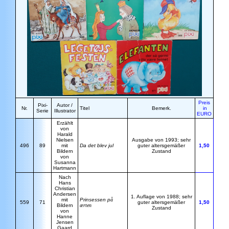
Preis
Pixi-
Autor /
Nr.
Titel
Bemerk.
in
Serie
Illustrator
EURO
Erzählt
von
Harald
Nielsen
Ausgabe von 1993; sehr
496
89
mit
Da det blev jul
guter altersgemäßer
1,50
Bildern
Zustand
von
Susanna
Hartmann
Nach
Hans
Christian
Andersen
1. Auflage von 1988; sehr
mit
Prinsessen p
å
559
71
guter altersgemäßer
1,50
Bildern
ærten
Zustand
von
Hanne
Jensen
Gaard