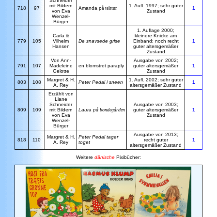
Schneider
mit Bildern
1. Aufl. 1997; sehr guter
718
97
Amanda p
å telttur
1
von Eva
Zustand
Wenzel-
Bürger
1. Auflage 2000;
Carla &
kleinere Knicke am
779
105
Vilhelm
De snavsede grise
Einband; noch recht
1
Hansen
guter altersgemäßer
Zustand
Von Ann-
Ausgabe von 2002;
791
107
Madeleine
en blomstret paraply
guter altersgemäßer
1
Gelotte
Zustand
Margret & H.
1. Aufl. 2002; sehr guter
803
108
Peter Pedal i sneen
1
A. Rey
altersgemäßer Zustand
Erzählt von
Liane
Schneider
Ausgabe von 2003;
809
109
mit Bildern
Laura p
å bondegården
guter altersgemäßer
1
von Eva
Zustand
Wenzel-
Bürger
Ausgabe von 2013;
Margret & H.
Peter Pedal tager
818
110
recht guter
1
A. Rey
toget
altersgemäßer Zustand
Weitere
dänische
Pixibücher: