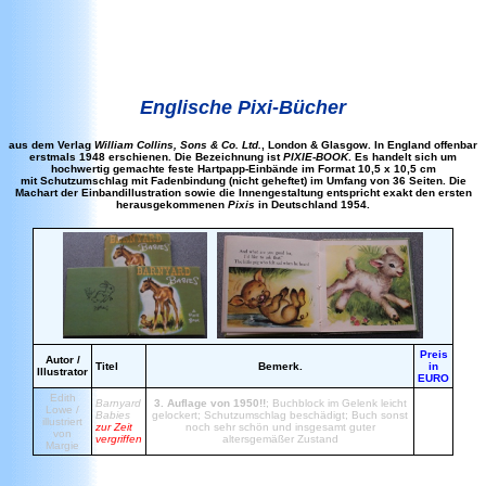
Englische Pixi-Bücher
aus dem Verlag
William Collins, Sons & Co. Ltd.
, London & Glasgow. In England offenbar
erstmals 1948 erschienen. Die Bezeichnung ist
PIXIE-BOOK
. Es handelt sich um
hochwertig gemachte feste Hartpapp-Einbände im Format 10,5 x 10,5 cm
mit Schutzumschlag mit Fadenbindung (nicht geheftet) im Umfang von 36 Seiten.
Die
Machart der Einbandillustration sowie die Innengestaltung entspricht exakt den ersten
herausgekommenen
Pixis
in Deutschland 1954.
Preis
Autor /
Titel
Bemerk.
in
Illustrator
EURO
Edith
Barnyard
3. Auflage von 1950!!
; Buchblock im Gelenk leicht
Lowe /
Babies
gelockert; Schutzumschlag beschädigt; Buch sonst
illustriert
zur Zeit
noch sehr schön und insgesamt guter
von
vergriffen
altersgemäßer Zustand
Margie