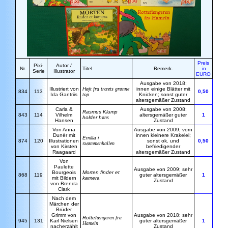
Preis
Pixi-
Autor /
Nr.
Titel
Bemerk.
in
Serie
Illustrator
EURO
Ausgabe von 2018;
Illustriert von
H
øjt fra træets grønne
innen einige Blätter mit
834
113
0,50
Ida Gantriis
top
Knicken; sonst guter
altersgemäßer Zustand
Carla &
Ausgabe von 2008;
Rasmus Klump
843
114
Vilhelm
altersgemäßer guter
1
holder h
øns
Hansen
Zustand
Von Anna
Ausgabe von 2009; vorn
Dunér mit
innen kleinere Krakelei;
Emilia i
874
120
Illustrationen
sonst ok. und
0,50
sv
ømmenhallen
von Kirsten
befriedigender
Raagaard
altersgemäßer Zustand
Von
Paulette
Ausgabe von 2009; sehr
Bourgeois
Morten finder et
868
119
guter altersgemäßer
1
mit Bildern
kamera
Zustand
von Brenda
Clark
Nach dem
Märchen der
Brüder
Grimm von
Ausgabe von 2018; sehr
Rottef
ængeren fra
945
131
Karl Nielsen
guter altersgemäßer
1
Hameln
nacherzählt
Zustand