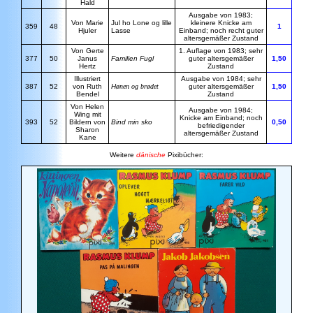
Hald
Ausgabe von 1983;
Von Marie
Jul ho Lone og lille
kleinere Knicke am
359
48
1
Hjuler
Lasse
Einband; noch recht guter
altersgemäßer Zustand
Von Gerte
1. Auflage von 1983; sehr
377
50
Janus
Familien Fugl
guter altersgemäßer
1,50
Hertz
Zustand
Illustriert
Ausgabe von 1984; sehr
387
52
von Ruth
H
ønen og brødet
guter altersgemäßer
1,50
Bendel
Zustand
Von Helen
Ausgabe von 1984;
Wing mit
Knicke am Einband; noch
393
52
Bildern von
Bind min sko
0,50
befriedigender
Sharon
altersgemäßer Zustand
Kane
Weitere
dänische
Pixibücher: