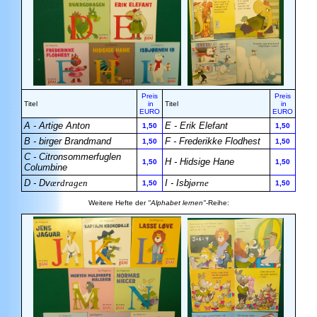
Preis
Preis
Titel
in
Titel
in
EURO
EURO
A - Artige Anton
E - Erik Elefant
1,50
1,50
B - birger Brandmand
F - Frederikke Flodhest
1,50
1,50
C - Citronsommerfuglen
H - Hidsige Hane
1,50
1,50
Columbine
D - Dv
ærdragen
I - Isbj
ørne
1,50
1,50
Weitere Hefte der
"Alphabet lernen"
-Reihe: