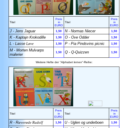
Preis
Preis
Titel
in
Titel
in
EURO
EURO
J - Jens Jaguar
N - Normas Niecer
1,50
1,50
K - Kaptajn Krokodille
O - Ove Odder
1,50
1,50
L - Lasse L
øve
P - Pia Pindsvins picnic
1,50
1,50
M - Morten Mulvarps
Q - Q-Quizzen
1,50
1,50
malerier
Weitere Hefte der
"Alphabet lernen"
-Reihe:
Preis
Preis
Titel
in
Titel
in
EURO
EURO
R - R
æverøde Rudolf
U - Uglen og underboen
1,50
1,50