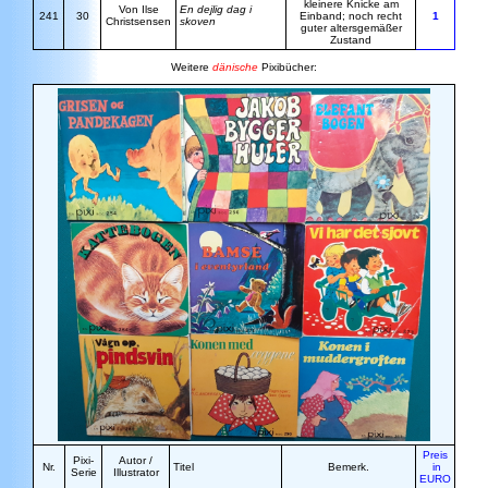
kleinere Knicke am
Von Ilse
En dejlig dag i
241
30
Einband; noch recht
1
Christsensen
skoven
guter altersgemäßer
Zustand
Weitere
dänische
Pixibücher:
Preis
Pixi-
Autor /
Nr.
Titel
Bemerk.
in
Serie
Illustrator
EURO