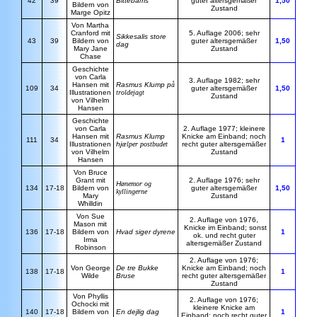
42
39
Bittebams
guter altersgemäßer
1,50
Bildern von
Zustand
Marge Opitz
Von Martha
Cranford mit
5. Auflage 2006; sehr
Sikkesalis store
43
39
Bildern von
guter altersgemäßer
1,50
dag
Mary Jane
Zustand
Chase
Geschichte
von Carla
3. Auflage 1982; sehr
Hansen mit
Rasmus Klump p
å
109
34
guter altersgemäßer
1,50
Illustrationen
troldejagt
Zustand
von Vilhelm
Hansen
Geschichte
von Carla
2. Auflage 1977; kleinere
Hansen mit
Rasmus Klump
Knicke am Einband; noch
111
34
1
Illustrationen
hj
ælper postbudet
recht guter altersgemäßer
von Vilhelm
Zustand
Hansen
Von Bruce
Grant mit
2. Auflage 1976; sehr
H
ønemor og
134
17-18
Bildern von
guter altersgemäßer
1,50
kyllingerne
Mary
Zustand
Whilldin
Von Sue
2. Auflage von 1976,
Mason mit
Knicke im Einband; sonst
136
17-18
Bildern von
Hvad siger dyrene
1
ok. und recht guter
Irma
altersgemäßer Zustand
Robinson
2. Auflage von 1976;
Von George
De tre Bukke
Knicke am Einband; noch
138
17-18
1
Wilde
Bruse
recht guter altersgemäßer
Zustand
Von Phyllis
2. Auflage von 1976;
Ochocki mit
kleinere Knicke am
140
17-18
Bildern von
En dejlig dag
1
Einband; noch recht guter