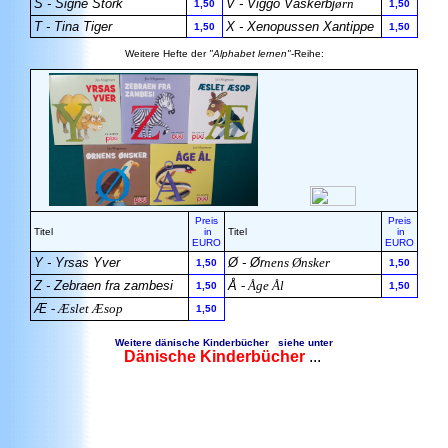
S - Signe Stork
V - Viggo Vaskerbj
ørn
1,50
1,50
T - Tina Tiger
X - Xenopussen Xantippe
1,50
1,50
Weitere Hefte der
"Alphabet lernen"
-Reihe:
Preis
Preis
Titel
in
Titel
in
EURO
EURO
Y - Yrsas Yver
Ø - Ør
nens Ønsker
1,50
1,50
Z - Zebraen fra zambesi
Å
- Åge Ål
1,50
1,50
Æ
- Æslet Æsop
1,50
Weitere dänische Kinderbücher siehe unter
Dänische Kinderbücher
...