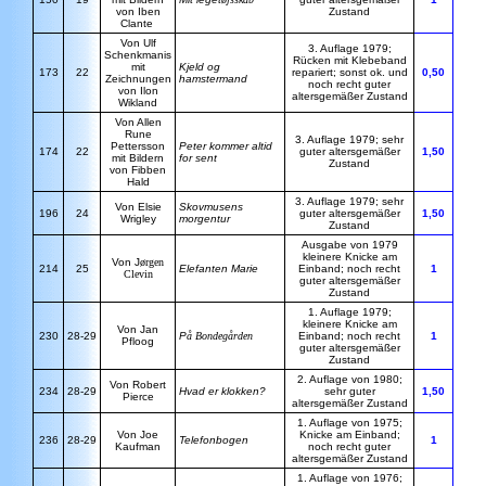
von Iben
Zustand
Clante
Von Ulf
3. Auflage 1979;
Schenkmanis
Rücken mit Klebeband
mit
Kjeld og
173
22
repariert; sonst ok. und
0,50
Zeichnungen
hamstermand
noch recht guter
von Ilon
altersgemäßer Zustand
Wikland
Von Allen
Rune
3. Auflage 1979; sehr
Pettersson
Peter kommer altid
174
22
guter altersgemäßer
1,50
mit Bildern
for sent
Zustand
von Fibben
Hald
3. Auflage 1979; sehr
Von Elsie
Skovmusens
196
24
guter altersgemäßer
1,50
Wrigley
morgentur
Zustand
Ausgabe von 1979
kleinere Knicke am
Von J
ørgen
214
25
Elefanten Marie
Einband; noch recht
1
Clevin
guter altersgemäßer
Zustand
1. Auflage 1979;
kleinere Knicke am
Von Jan
230
28-29
P
å Bondegården
Einband; noch recht
1
Pfloog
guter altersgemäßer
Zustand
2. Auflage von 1980;
Von Robert
234
28-29
Hvad er klokken?
sehr guter
1,50
Pierce
altersgemäßer Zustand
1. Auflage von 1975;
Von Joe
Knicke am Einband;
236
28-29
Telefonbogen
1
Kaufman
noch recht guter
altersgemäßer Zustand
1. Auflage von 1976;