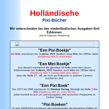
Holländis
che
Pixi-Bücher
Wir unterscheiden bei den niederländischen Ausgaben fünf
Editionen:
(siehe folgende Abbildung)
"Een Pixi Boekje"
16 Hefte
erschienen bei
´n dorco,
MEB Haarlem, etwa Mitte der 1950er Jahre
(Abbildung Heft 11 oben links)
"Een Mini Boekje"
kurz danach erschienen
die gleichen 16 Hefte
unter dem neuen
Editionsnamen bei
´n dorco,
MEB Haarlem, auch Mitte der 1950er Jahre
(Abbildung Heft 4, zweites Heft oben Mitte)
;
dazu die Hefte 17 - 48
, die nicht als Pixibücher in anderen Ländern
erschienen sind.
"Een Pixi Boek"
Von 1971 bis 1996 erschienen im
Omnium Verlag,
Waalwijk die
Hefte 1 bis
318
(Abbildung Heft 12, oben rechts)
;
dabei handelt es sich um Lizenzausgaben des deutschen Programms im
Carlsen Verlag.
"Pixi Boeken"
Im Jahr 2009/2010 erschienen als Lizenzausgabe der deutschen Edition im