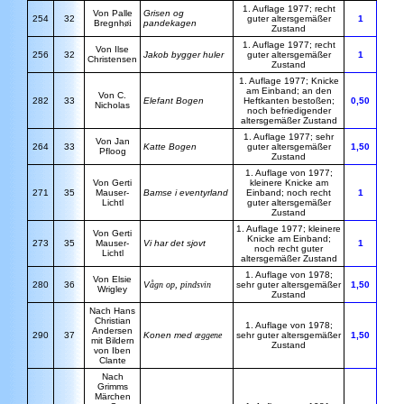
1. Auflage 1977; recht
Von Palle
Grisen og
254
32
guter altersgemäßer
1
Bregnh
øi
pandekagen
Zustand
1. Auflage 1977; recht
Von Ilse
256
32
Jakob bygger huler
guter altersgemäßer
1
Christensen
Zustand
1. Auflage 1977; Knicke
am Einband; an den
Von C.
282
33
Elefant Bogen
Heftkanten bestoßen;
0,50
Nicholas
noch befriedigender
altersgemäßer Zustand
1. Auflage 1977; sehr
Von Jan
264
33
Katte Bogen
guter altersgemäßer
1,50
Pfloog
Zustand
1. Auflage von 1977;
Von Gerti
kleinere Knicke am
271
35
Mauser-
Bamse i eventyrland
Einband; noch recht
1
Lichtl
guter altersgemäßer
Zustand
1. Auflage 1977; kleinere
Von Gerti
Knicke am Einband;
273
35
Mauser-
Vi har det sjovt
1
noch recht guter
Lichtl
altersgemäßer Zustand
1. Auflage von 1978;
Von Elsie
280
36
V
ågn op, pindsvin
sehr guter altersgemäßer
1,50
Wrigley
Zustand
Nach Hans
Christian
1. Auflage von 1978;
Andersen
290
37
Konen med
æggene
sehr guter altersgemäßer
1,50
mit Bildern
Zustand
von Iben
Clante
Nach
Grimms
Märchen