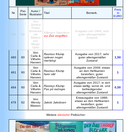
Preis
Pixi-
Autor /
Nr.
Titel
Bemerk.
in
Serie
Illustrator
EURO
Von
Jessica
Potter
Broderick
Ausgabe von 1984; sehr
Killingen Napoleon
394
52
mit
guter altersgemäßer
zur Zeit vergriffen
Bildern
Zustand
von
Marge
Opitz
Von
Rasmus Klump
Ausgabe von 2017; sehr
Carla &
460
60
oplever noget
guter altersgemäßer
1,50
Vilhelm
m
ærkeligt
Zustand
Hansen
Von
Ausgabe von 2009; etwas
Carla &
Rasmus Klump
an den Heftkanten
461
60
1
Vilhelm
farer vild
bestoßen; guter
Hansen
altersgemäßer Zustand
Von
Ausgabe von 2017; in sich
Carla &
Rasmus Klump:
etwas wellig; sonst ok. und
464
60
0,50
Vilhelm
Pas p
å malingen
befriedigender
Hansen
altersgemäßer Zustand
Erstausgabe von 1986;
Von
etwas an den Heftkanten
476
62
Wendy
Jakob Jakobsen
1
bestoßen; guter
Watson
altersgemäßer Zustand
Weitere
dänische
Pixibücher: