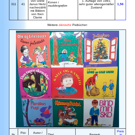
von Grete
1. Auflage von 1981;
Konen i
311
41
Janus Hertz
sehr guter altersgemäßer
1,50
muddergr
øften
nacherzählt
Zustand
mit Bildern
von Iben
Clante
Weitere
dänische
Pixibücher:
Preis
Pixi-
Autor /
Nr.
Titel
Bemerk.
in