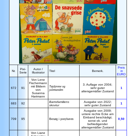
Preis
Pixi-
Autor /
Nr.
Titel
Bemerk.
in
Serie
Illustrator
EURO
Von Lene
Fischermann
3. Auflage von 2004;
mit Bildern
T
øjdyrene og
672
91
sehr guter
1
von
julemanden
altersgemäßer Zustand
Susanna
Hartmann
Bamsfamiliens
Ausgabe von 2022;
683
92
1
skovtur
sehr guter Zustand
Ausgabe von 2009;
untere rechte Ecke am
Einband beschädigt;
709
95
Bes
øg i ponyhaven
0,50
sonst ok. und
befriedigender
altersgemäßer Zustand
Von Liane